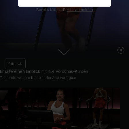
Bereits Mitglied?
Hier anmelden
Filter
Erhalte einen Einblick mit 184 Vorschau-Kursen
Tausende weitere Kurse in der App verfügbar