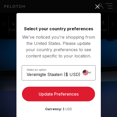
Select your country preferences
Pilates
Cycling
Laufen
Rudern
Yoga
We've noticed you're shopping from
the United States. Please update
your country preferences to see
content specific to your location.
Select an option
Laufen
Update Preferences
Loslegen
Currency:
$ USD
Vorschau zeigen