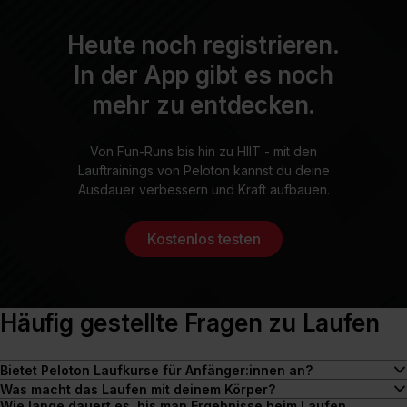
Heute noch registrieren.
In der App gibt es noch
mehr zu entdecken.
Von Fun-Runs bis hin zu HIIT - mit den
Lauftrainings von Peloton kannst du deine
Ausdauer verbessern und Kraft aufbauen.
Kostenlos testen
Häufig gestellte Fragen zu Laufen
Bietet Peloton Laufkurse für Anfänger:innen an?
Ja, Peloton hat hunderte von Laufkursen, die speziell für
Was macht das Laufen mit deinem Körper?
Wie lange dauert es, bis man Ergebnisse beim Laufen