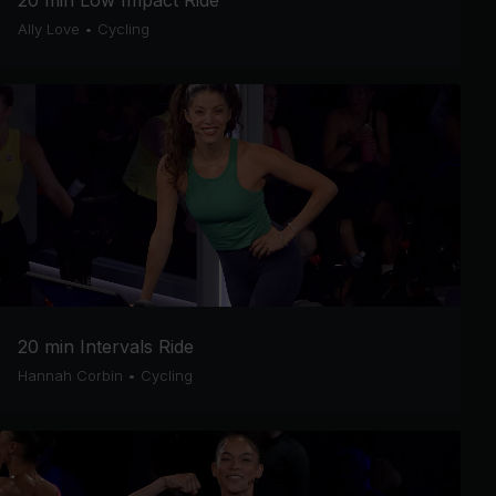
20 min Low Impact Ride
Ally Love
•
Cycling
20 min Intervals Ride
Hannah Corbin
•
Cycling