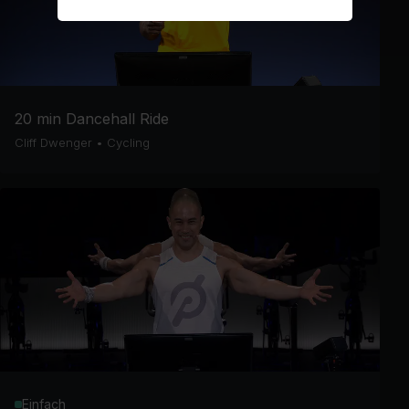
20 min Dancehall Ride
Cliff Dwenger
•
Cycling
Einfach