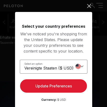
Select your country preferences
Kraft
Pilates
Cycling
Laufen
Rudern
We've noticed you're shopping from
Erhalte einen Einblick mit 83 Vorschau-Kursen
the United States. Please update
Tausende weitere Kurse in der App verfügbar
your country preferences to see
content specific to your location.
Vorherige Kurse
Select an option
anzeigen
Update Preferences
Currency:
$ USD