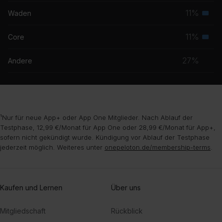
Musk
11%
Waden
Seku
Musk
11%
Core
Seku
Musk
27%
Andere
¹Nur für neue App+ oder App One Mitglieder. Nach Ablauf der
Testphase, 12,99 €/Monat für App One oder 28,99 €/Monat für App+,
sofern nicht gekündigt wurde. Kündigung vor Ablauf der Testphase
jederzeit möglich. Weiteres unter
onepeloton.de/membership-terms
.
Kaufen und Lernen
Über uns
Mitgliedschaft
Rückblick