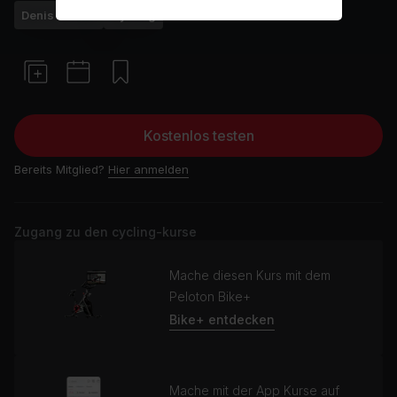
Denis Morton
Cycling
Kostenlos testen
Bereits Mitglied?
Hier anmelden
Zugang zu den cycling-kurse
Mache diesen Kurs mit dem
Peloton Bike+
Bike+ entdecken
Mache mit der App Kurse auf