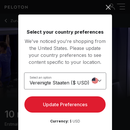
10 Min Climb Ride with 6-Minute Climb - Denis Morton
Zurück zu Cycling-Kurse
Zurück
Kostenlos testen
Select your country preferences
We've noticed you're shopping from
the United States. Please update
your country preferences to see
content specific to your location.
Select an option
Update Preferences
10 min Climb Ride
Currency:
$ USD
Erstmals ausgestrahlt am
13/9/22