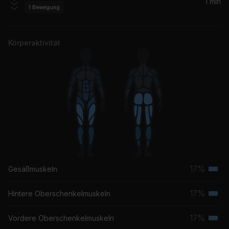
1 min
1
Bewegung
Körperaktivität
17%
Gesäßmuskeln
Terti
Musk
17%
Hintere Oberschenkelmuskeln
Terti
Musk
17%
Vordere Oberschenkelmuskeln
Terti