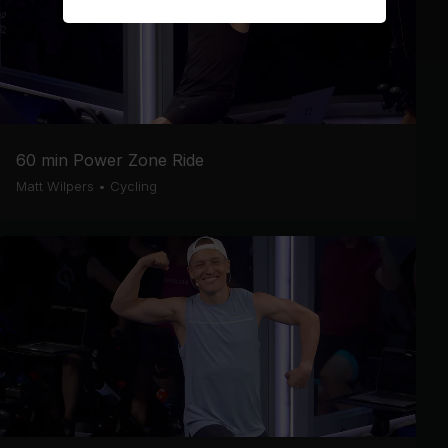
60 min Power Zone Ride
Matt Wilpers
•
Cycling