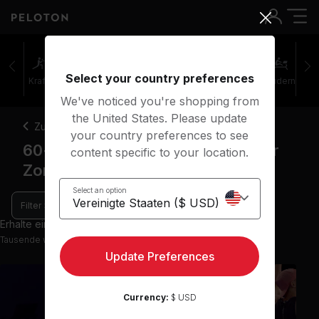
Select your country preferences
Kraft
Pilates
Cycling
Laufen
Rudern
We've noticed you're shopping from
the United States. Please update
Zurück
your country preferences to see
60+ Minuten Cycling-Kurse Power
content specific to your location.
Zone
Select an option
Filter
Erhalte einen Einblick mit 9 Vorschau-Kursen
Tausende weitere Kurse in der App verfügbar
Update Preferences
Currency:
$ USD