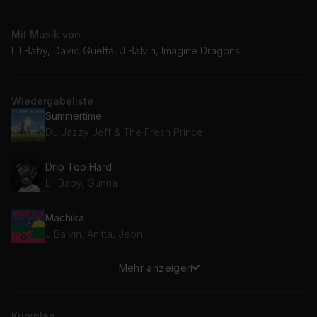
Mit Musik von
Lil Baby, David Guetta, J Balvin, Imagine Dragons
Wiedergabeliste
Summertime
DJ Jazzy Jeff & The Fresh Prince
Drip Too Hard
Lil Baby, Gunna
Machika
J Balvin, Anitta, Jeon
Mehr anzeigen
Family Affair (Dance For Me) [Extended]
David Guetta
Kursplan