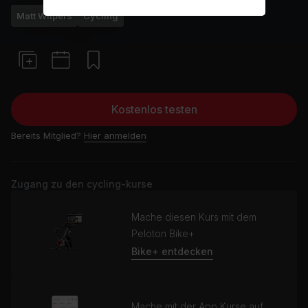
Matt Wilpers
Cycling
Kostenlos testen
Bereits Mitglied?
Hier anmelden
Zugang zu den cycling-kurse
Mache diesen Kurs mit dem
Peloton Bike+
Bike+ entdecken
Mache mit der App Kurse auf