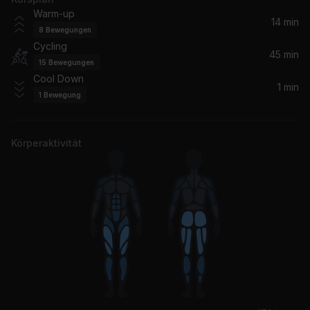
Tomorrow
Warm-up
Silverchair
14 min
8
Bewegungen
Cycling
Get Into It (Yuh)
45 min
15
Bewegungen
Doja Cat
Cool Down
1 min
1
Bewegung
Bodak Yellow
Cardi B
Körperaktivität
Espresso
Sabrina Carpenter
Miss You
Kevin McKay, Tasty Lopez, Alex Gewer
Bones
Imagine Dragons
1x1 (feat. Nova Twins)