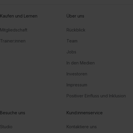
Beautiful Pain (Losin My Mind)
Kaufen und Lernen
Über uns
Polo G
Mitgliedschaft
Rückblick
Come & Go
Trainer:innen
Team
Marshmello, Juice WRLD
Jobs
All My Friends (feat. Tinashe & Chance the Rapper)
Chance the Rapper, Tinashe, Snakehips
In den Medien
Investoren
Impressum
Positiver Einfluss und Inklusion
Besuche uns
Kund:innenservice
Studio
Kontaktiere uns