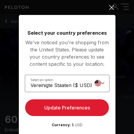
60 Min Power Zone Ride with Spin Ups & Zones 4-5 - Matt W
Zurück zu Cycling-Kurse
Zurück
Kostenlos testen
Select your country preferences
We've noticed you're shopping from
the United States. Please update
your country preferences to see
content specific to your location.
Select an option
Update Preferences
60 min Power Zone Ride
Currency:
$ USD
Erstmals ausgestrahlt am
8/6/24