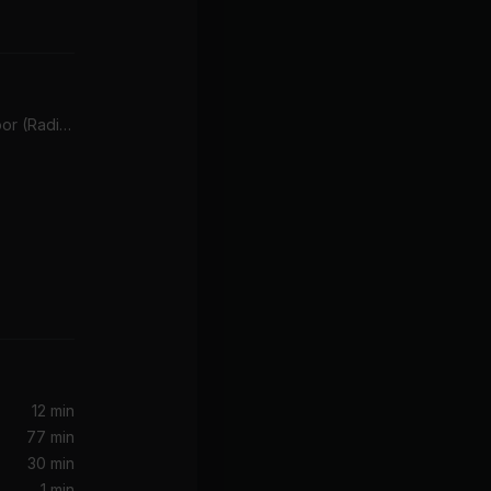
Murder On The Dancefloor (Radio Edit)
12 min
77 min
ster)
30 min
1 min