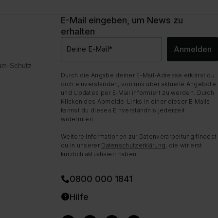
Mariah Carey, Juelz Santana, Bone Thugs-N-Harmony
E-Mail eingeben, um News zu
erhalten
Anmelden
Deine E-Mail
*
dum-Schutz
Durch die Angabe deiner E-Mail-Adresse erklärst du
dich einverstanden, von uns über aktuelle Angebote
und Updates per E-Mail informiert zu werden. Durch
Klicken des Abmelde-Links in einer dieser E-Mails
kannst du dieses Einverständnis jederzeit
widerrufen.
Weitere Informationen zur Datenverarbeitung findest
du in unserer
Datenschutzerklärung
, die wir erst
kürzlich aktualisiert haben.
0800 000 1841
Hilfe