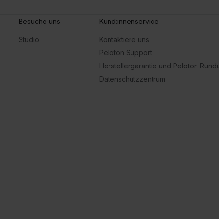
eemasons, Sophie Ellis-Bextor
Besuche uns
Kund:innenservice
Studio
Kontaktiere uns
Peloton Support
Herstellergarantie und Peloton Run
Datenschutzzentrum