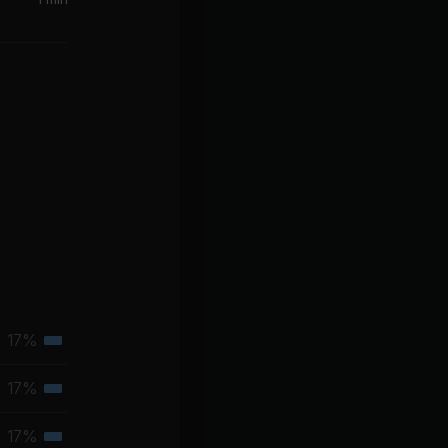
eber
Summer 91 (Looking Back) (Illyus & Barrientos Remix)
The Last Goodbye (feat. Bettye LaVette) Hayden James Remix
d Sheeran)
17%
Tertiäre
Muskelgruppe
17%
Tertiäre
Muskelgruppe
17%
Tertiäre