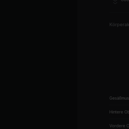
Ju
Ja
Körperakt
Sh
BL
La
Idr
Yo
Am
In 
No
Gesäßmus
Gri
Hintere O
Nel
Vordere 