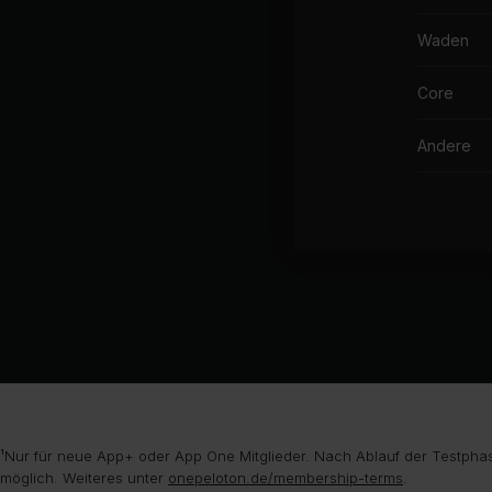
NE
Waden
Yo
Core
The
Andere
Wo
Do
Kis
Ju
Do
Br
Te
¹Nur für neue App+ oder App One Mitglieder. Nach Ablauf der Testphas
möglich. Weiteres unter
onepeloton.de/membership-terms
.