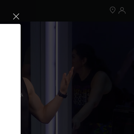
Jetzt Peloton App kostenlos testen
Kostenlos testen
Nur für Neukund:innen der App. Weitere
Bedingungen gelten.¹