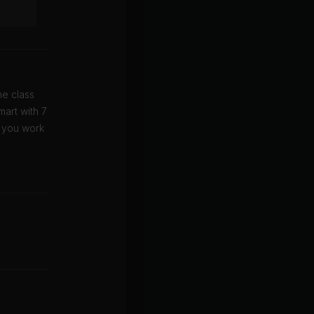
ne class
mart with 7
s you work