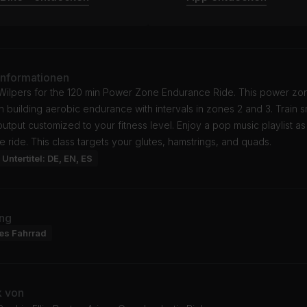
Informationen
 Wilpers for the 120 min Power Zone Endurance Ride. This power zo
 building aerobic endurance with intervals in zones 2 and 3. Train s
utput customized to your fitness level. Enjoy a pop music playlist a
e ride. This class targets your glutes, hamstrings, and quads.
Untertitel: DE, EN, ES
ng
res Fahrrad
k von