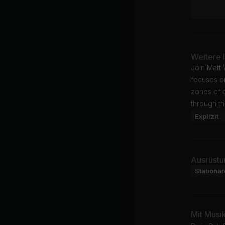
Weitere 
Join Matt
focuses on
zones of o
through th
Explizit
Ausrüstu
Stationä
Mit Musi