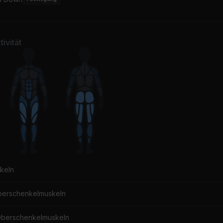
ngle
STAY
mie N Commons, X Ambassadors
The Kid LAROI, Justin Bi
ivität
ut Down
ACKPINK
Noizu
 Trumpeta
is Elba
ODESZA, Bettye LaVette
u Know I'm No Good
Sweet Emotion
y Winehouse
Aerosmith
the Air Tonight
Lay It All on Me (feat. E
npoint
Rudimental, Ed Sheeran
keln
llz (feat. Paul Wall & Ali & Gipp)
Wicked Garden
berschenkelmuskeln
ly, Paul Wall, Ali & Gipp
Stone Temple Pilots
Oberschenkelmuskeln