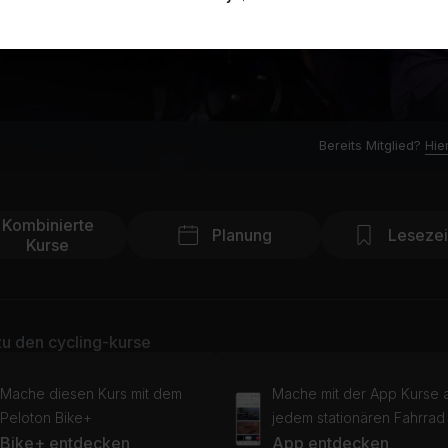
Bereits Mitglied?
Hie
Kombinierte
Planung
Leseze
Kurse
u den cycling-kurse
Mache diesen Kurs mit dem
Mache mit der App Kurse 
Peloton Bike+
jedem stationären Fahrrad
Bike+ entdecken
App entdecken