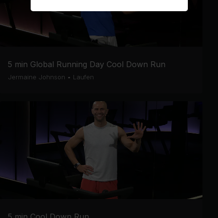
5 min Global Running Day Cool Down Run
Jermaine Johnson
•
Laufen
5 min Cool Down Run