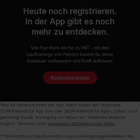
Heute noch registrieren.
In der App gibt es noch
mehr zu entdecken.
Von Fun-Runs bis hin zu HIIT - mit den
Lauftrainings von Peloton kannst du deine
Ausdauer verbessern und Kraft aufbauen.
Kostenlos testen
†Nur für Neukund:innen der App. Nach Ablauf der Testphase,
12,99 €/Monat für App One oder 28,99 €/Monat für App+, sofern nicht
gekündigt wurde. Kündigung vor Ablauf der Testphase jederzeit
möglich. Weiteres unter
onepeloton.de/membership-terms
.
°°°Bluetooth und das Bluetooth-Logo sind eingetragene Marken der