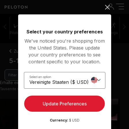
Select your country preferences
Pilates
Cycling
Laufen
Rudern
Yoga
We've noticed you're shopping from
the United States. Please update
Zurück
your country preferences to see
5-10 Minuten Lauf-Kurse
content specific to your location.
Filter
Select an option
Erhalte einen Einblick mit 39 Vorschau-Kursen
Tausende weitere Kurse in der App verfügbar
Update Preferences
Currency:
$ USD