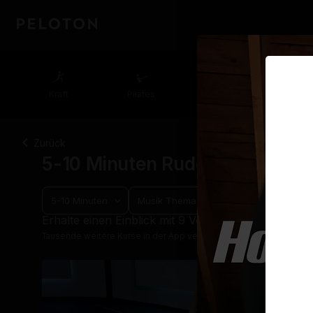
Kraft
Pilates
Cycling
Lauf
Zurück
5-10 Minuten Ruder-Kurse Mu
Filter löschen
5-10 Minuten
Musik Thema
Erhalte einen Einblick mit 9 Vorschau-Kursen
Tausende weitere Kurse in der App verfügbar