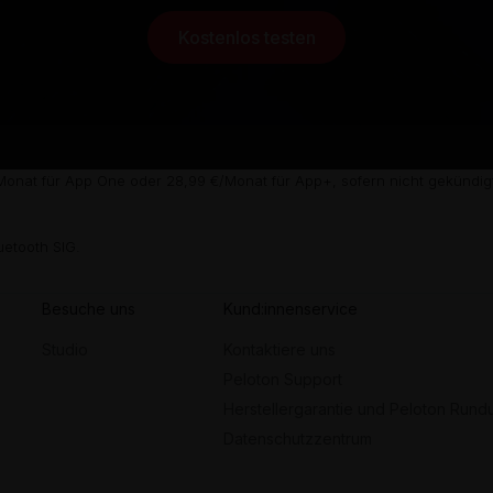
Kostenlos testen
onat für App One oder 28,99 €/Monat für App+, sofern nicht gekündigt
uetooth SIG.
Besuche uns
Kund:innenservice
Studio
Kontaktiere uns
Peloton Support
Herstellergarantie und Peloton Run
Datenschutzzentrum