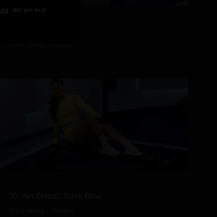
ung
, die wir erst
10 min Pop Row
Katie Wang
•
Rudern
10 min Classic Rock Row
Katie Wang
•
Rudern