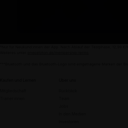
†Nur für Neukund:innen der App. Nach Ablauf der Testphase, 12,99 €/M
Weiteres unter
onepeloton.de/membership-terms
.
°°°Bluetooth und das Bluetooth-Logo sind eingetragene Marken der Bl
Kaufen und Lernen
Über uns
Mitgliedschaft
Rückblick
Trainer:innen
Team
Jobs
In den Medien
Investoren