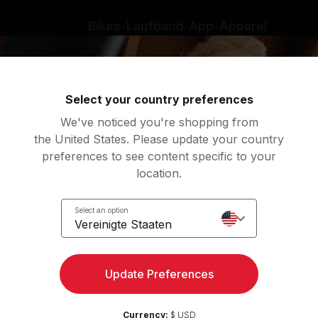
Bikes
Laufband
App
Apparel
en
Rudern
Yoga
Meditation
St
Select your country preferences
We've noticed you're shopping from
the United States. Please update your country
preferences to see content specific to your
sik Thema
location.
Select an option
Vereinigte Staaten
Update Preferences
Currency:
$ USD