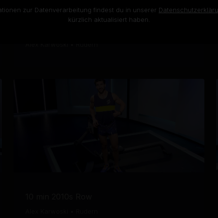
ationen zur Datenverarbeitung findest du in unserer
Datenschutzerklär
kürzlich aktualisiert haben.
10 min 90s Pop Row
Alex Karwoski
•
Rudern
10 min 2010s Row
Alex Karwoski
•
Rudern