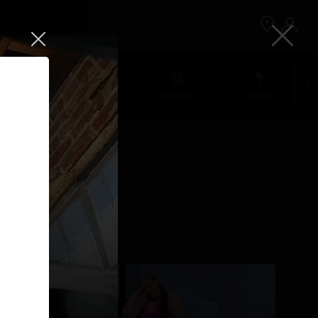
retching
Walking
Outdoor
Cardio