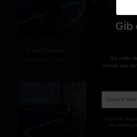
Gib
10 min EDM Row
Sei unter d
Katie Wang
•
Rudern
Stories aus de
Deine E-Mail
*Durch die Angabe
und Updates per