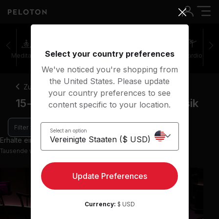
Select your country preferences
Meditation
Stretching
Walking
Outdoor
Cardio
We've noticed you're shopping from
the United States. Please update
Zurück
your country preferences to see
15-20 Minuten Walking-Kurse Musik
content specific to your location.
Filter
Select an option
Erhalte einen Einblick mit 9 Vorschau-Kursen
Tausende weitere Kurse in der App verfügbar
Update Preferences
Currency:
$ USD