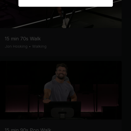
15 min 70s Walk
Jon Hosking
•
Walking
15 min 90s Pop Walk