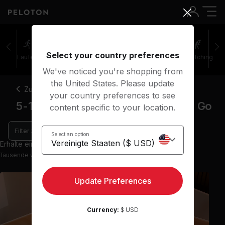
Select your country preferences
Laufen
Rudern
Yoga
Meditation
Stretching
We've noticed you're shopping from
the United States. Please update
Zurück
your country preferences to see
5-10 Minuten Yoga-Kurse Yoga To Go
content specific to your location.
Filter
Select an option
Erhalte einen Einblick mit 9 Vorschau-Kursen
Tausende weitere Kurse in der App verfügbar
Update Preferences
Currency:
$ USD