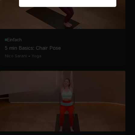
Einfach
5 min Basics: Chair Pose
Nico Sarani
•
Yoga