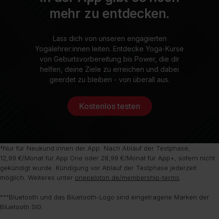
mehr zu entdecken.
Lass dich von unseren engagierten
Yogalehrer:innen leiten. Entdecke Yoga-Kurse
von Geburtsvorbereitung bis Power, die dir
helfen, deine Ziele zu erreichen und dabei
geerdet zu bleiben - von überall aus.
Kostenlos testen
†Nur für Neukund:innen der App. Nach Ablauf der Testphase,
12,99 €/Monat für App One oder 28,99 €/Monat für App+, sofern nicht
gekündigt wurde. Kündigung vor Ablauf der Testphase jederzeit
möglich. Weiteres unter
onepeloton.de/membership-terms
.
°°°Bluetooth und das Bluetooth-Logo sind eingetragene Marken der
Bluetooth SIG.