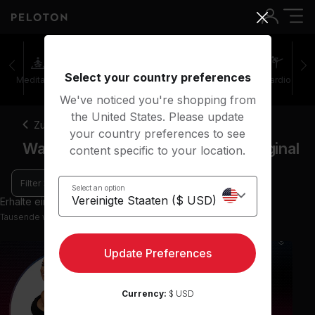
Select your country preferences
Meditation
Stretching
Walking
Outdoor
Cardio
We've noticed you're shopping from
the United States. Please update
Zurück
your country preferences to see
Walking-Kurse Peloton Studio Original
content specific to your location.
Filter
Select an option
Erhalte einen Einblick mit 3 Vorschau-Kursen
Tausende weitere Kurse in der App verfügbar
Update Preferences
Currency:
$ USD