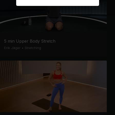
5 min Upper Body Stretch
Erik Jäger
•
Stretching