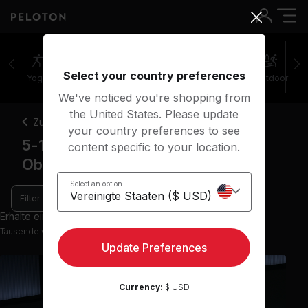
Select your country preferences
Yoga
Meditation
Stretching
Walking
Outdoor
We've noticed you're shopping from
the United States. Please update
Zurück
your country preferences to see
5-10 Minuten Stretching-Kurse
content specific to your location.
Oberkörper-Stretching
Select an option
Filter
Erhalte einen Einblick mit 9 Vorschau-Kursen
Tausende weitere Kurse in der App verfügbar
Update Preferences
Currency:
$ USD