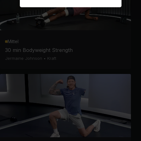
Mittel
30 min Bodyweight Strength
Jermaine Johnson
•
Kraft