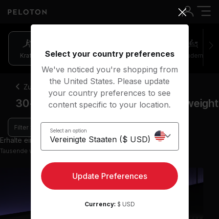
Select your country preferences
Kraft
Pilates
Cycling
Laufen
Rudern
We've noticed you're shopping from
the United States. Please update
Zurück
your country preferences to see
30-45 Minuten Kraft-Kurse Bodyweight
content specific to your location.
Filter
Select an option
Erhalte einen Einblick mit 9 Vorschau-Kursen
Tausende weitere Kurse in der App verfügbar
Update Preferences
Currency:
$ USD