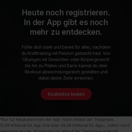
Heute noch registrieren.
In der App gibt es noch
mehr zu entdecken.
Fühle dich stark und bereit für alles, nachdem
du Krafttraining mit Peloton gemacht hast. Von
Übungen mit Gewichten oder Körpergewicht
bis hin zu Pilates und Barre kannst du dein
Workout abwechslungsreich gestalten und
dabei deine Ziele erreichen.
Kostenlos testen
†Nur für Neukund:innen der App. Nach Ablauf der Testphase,
12,99 €/Monat für App One oder 28,99 €/Monat für App+, sofern nicht
gekündigt wurde. Kündigung vor Ablauf der Testphase jederzeit