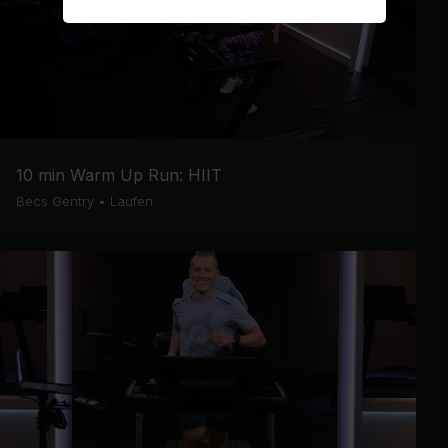
10 min Warm Up Run: HIIT
Becs Gentry
•
Laufen