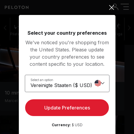
Matt Wilpers
•
Laufen
Select your country preferences
Pilates
Cycling
Laufen
Rudern
Yoga
We've noticed you're shopping from
the United States. Please update
your country preferences to see
content specific to your location.
Select an option
10 min Warm Up Run: HIIT
Marcel Dinkins
•
Laufen
Update Preferences
Currency:
$ USD