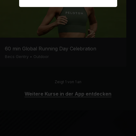
60 min Global Running Day Celebration
Becs Gentry
•
Outdoor
Zeigt 1 von 1 an
Weitere Kurse in der App entdecken