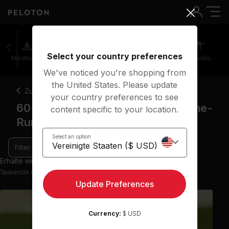
Select your country preferences
Meditation
Stretching
Walking
Outdoor
Cardio
We've noticed you're shopping from
the United States. Please update
Zurück
your country preferences to see
60+ Minuten Outdoor-Kurse Theme-
content specific to your location.
Run
Select an option
Filter
Erhalte einen Einblick mit 1 Vorschau-Kursen
Tausende weitere Kurse in der App verfügbar
Update Preferences
Currency:
$ USD