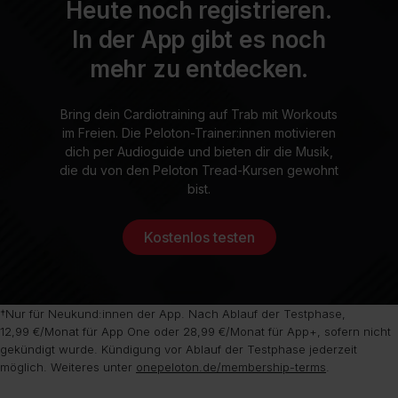
Heute noch registrieren.
In der App gibt es noch
mehr zu entdecken.
Bring dein Cardiotraining auf Trab mit Workouts
im Freien. Die Peloton-Trainer:innen motivieren
dich per Audioguide und bieten dir die Musik,
die du von den Peloton Tread-Kursen gewohnt
bist.
Kostenlos testen
†Nur für Neukund:innen der App. Nach Ablauf der Testphase,
12,99 €/Monat für App One oder 28,99 €/Monat für App+, sofern nicht
gekündigt wurde. Kündigung vor Ablauf der Testphase jederzeit
möglich. Weiteres unter
onepeloton.de/membership-terms
.