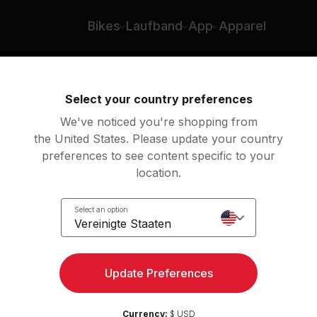
Bikes
Laufband
App
Apparel
n
Rudern
Yoga
Meditation
Str
Select your country preferences
We've noticed you're shopping from
the United States. Please update your country
preferences to see content specific to your
e Atem
location.
Select an option
Vereinigte Staaten
Update Preferences
Currency:
$ USD