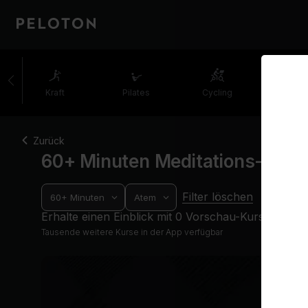
60+ Minuten Meditations-Kurse: Atem | Peloton
Kraft
Pilates
Cycling
Laufe
Zurück
60+ Minuten Meditations-Kurs
Filter löschen
60+ Minuten
Atem
Erhalte einen Einblick mit 0 Vorschau-Kursen
Tausende weitere Kurse in der App verfügbar