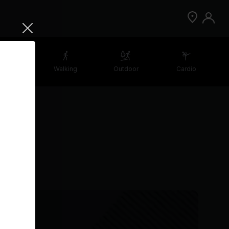
etching
Walking
Outdoor
Cardio