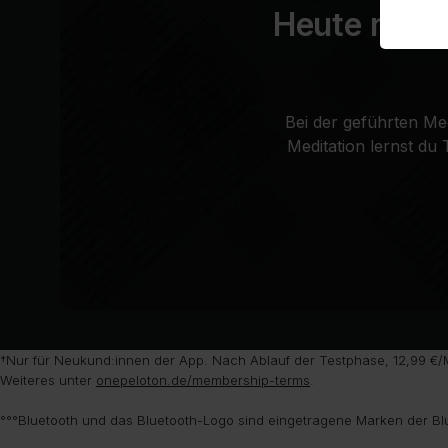
Heute noch 
Bei der geführten Med
Meditation lernst du 
†Nur für Neukund:innen der App. Nach Ablauf der Testphase, 12,99 €/M
Weiteres unter
onepeloton.de/membership-terms
.
°°°Bluetooth und das Bluetooth-Logo sind eingetragene Marken der Bl