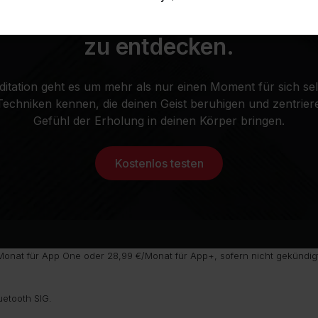
registrieren. In der App gibt 
zu entdecken.
itation geht es um mehr als nur einen Moment für sich sel
Techniken kennen, die deinen Geist beruhigen und zentriere
Gefühl der Erholung in deinen Körper bringen.
Kostenlos testen
onat für App One oder 28,99 €/Monat für App+, sofern nicht gekündigt
uetooth SIG.