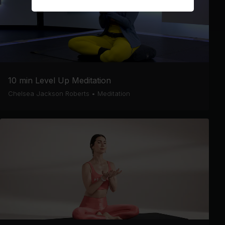
10 min Level Up Meditation
Chelsea Jackson Roberts
•
Meditation