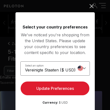
Select your country preferences
Rudern
Yoga
Meditation
Stretching
Walking
We've noticed you're shopping from
the United States. Please update
Zurück
your country preferences to see
5-10 Minuten Meditations-Kurse
content specific to your location.
Fitness-Fokus
Select an option
Filter
Erhalte einen Einblick mit 9 Vorschau-Kursen
Tausende weitere Kurse in der App verfügbar
Update Preferences
Currency:
$ USD