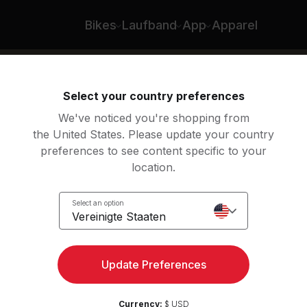
Bikes
Laufband
App
Apparel
Select your country preferences
We've noticed you're shopping from
the United States. Please update your country
preferences to see content specific to your
location.
Select an option
Vereinigte Staaten
Update Preferences
Currency:
$ USD