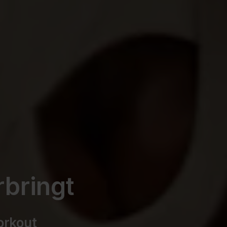
rbringt
orkout