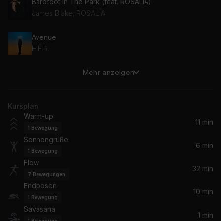
Barefoot In The Park (feat. ROSALÍA)
James Blake, ROSALÍA
Avenue
H.E.R.
Mehr anzeigen
Heartbeat
Haux
Kursplan
Bussdown (feat. Shaybo)
Warm-up
Jorja Smith, Shaybo
11 min
1
Bewegung
Sonnengrüße
Dark Side
6 min
1
Bewegung
Bishop Briggs
Flow
32 min
7
Bewegungen
It's All So Incredibly Loud
Endposen
Glass Animals
10 min
1
Bewegung
Savasana
1 min
A Place To Lie
1
Bewegung