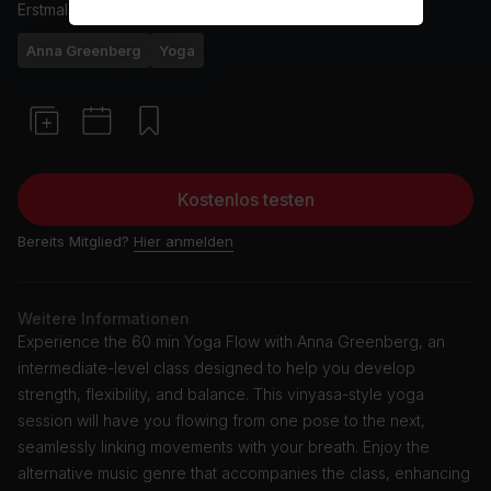
Erstmals ausgestrahlt am
31/5/24
Anna Greenberg
Yoga
Kostenlos testen
Bereits Mitglied?
Hier anmelden
Weitere Informationen
Experience the 60 min Yoga Flow with Anna Greenberg, an
intermediate-level class designed to help you develop
strength, flexibility, and balance. This vinyasa-style yoga
session will have you flowing from one pose to the next,
seamlessly linking movements with your breath. Enjoy the
alternative music genre that accompanies the class, enhancing