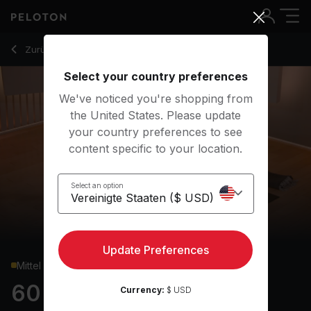
60 Min Yoga Flow with Alternative Music - Anna Greenberg
Zurück zu Yoga-Kurse
Zurück
Kostenlos testen
Select your country preferences
We've noticed you're shopping from
the United States. Please update
your country preferences to see
content specific to your location.
Select an option
Update Preferences
Mittel
60 min Yoga Flow
Currency:
$ USD