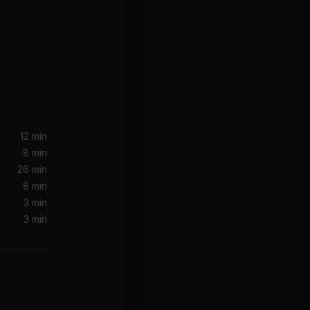
12 min
8 min
Howling (feat. Frank Wiedemann & RY X)
26 min
 Howling
8 min
3 min
3 min