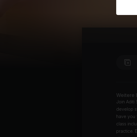
Weitere 
Join Aditi
develop st
have you f
class inc
practice. 