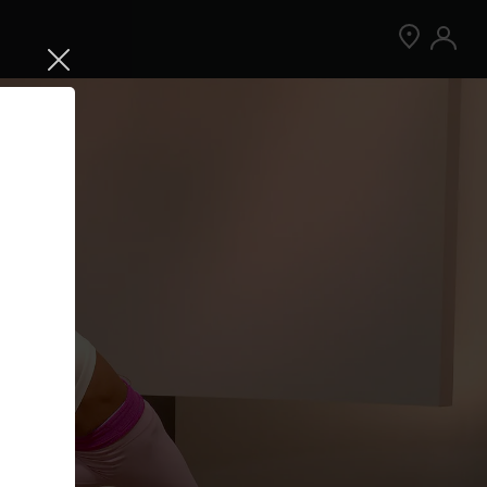
Jetzt Peloton App kostenlos testen
Kostenlos testen
Nur für Neukund:innen der App. Weitere
Bedingungen gelten.¹