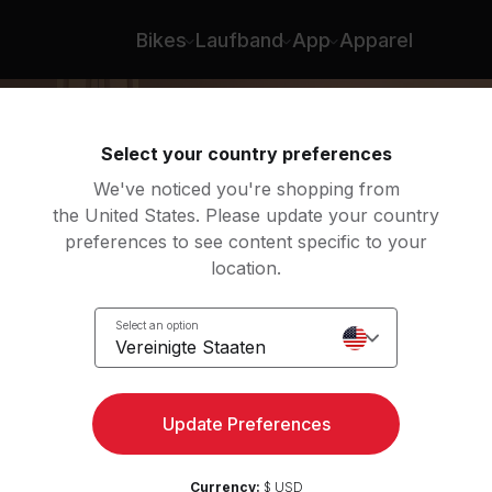
Bikes
Laufband
App
Apparel
Select your country preferences
We've noticed you're shopping from
the United States. Please update your country
preferences to see content specific to your
location.
ow
Select an option
Vereinigte Staaten
Update Preferences
Currency:
$ USD