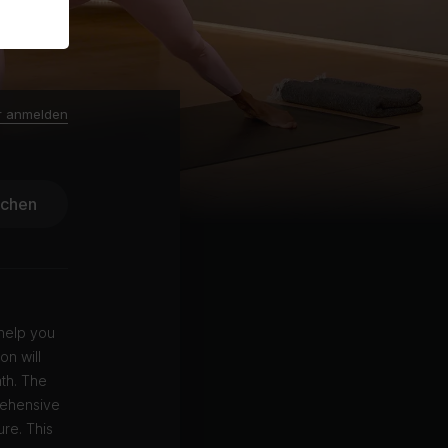
r anmelden
ichen
 help you
on will
th. The
rehensive
re. This