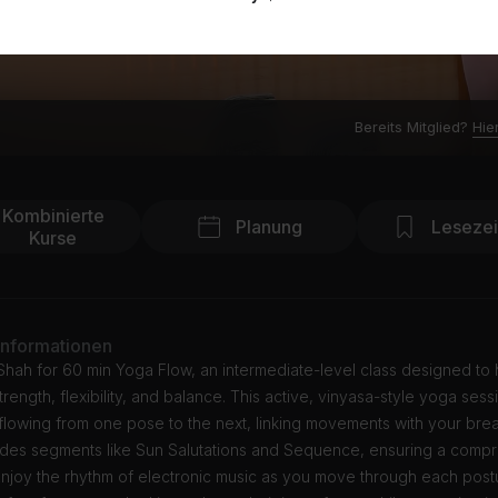
Bereits Mitglied?
Hie
Kombinierte
Planung
Leseze
Kurse
Informationen
 Shah for 60 min Yoga Flow, an intermediate-level class designed to
rength, flexibility, and balance. This active, vinyasa-style yoga sessi
lowing from one pose to the next, linking movements with your brea
ludes segments like Sun Salutations and Sequence, ensuring a comp
Enjoy the rhythm of electronic music as you move through each postu