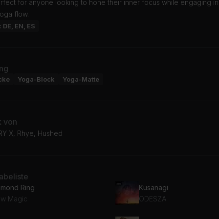
erfect for anyone looking to hone their inner focus while engaging in
oga flow.
: DE, EN, ES
ng
cke
Yoga-Block
Yoga-Matte
k von
Y X, Rhye, Hushed
beliste
amond Ring
Kusanagi
ow Magic
ODESZA