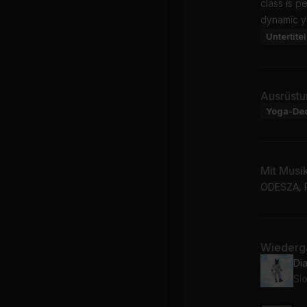
class is p
dynamic y
Untertitel
Ausrüstu
Yoga-De
Mit Musi
ODESZA, R
Wiederga
Di
Sl