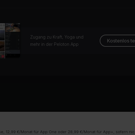
Zugang zu Kraft, Yoga und
Kostenlos t
mehr in der Peloton App
e, 12,99 €/Monat für App One oder 28,99 €/Monat für App+, sofern nic