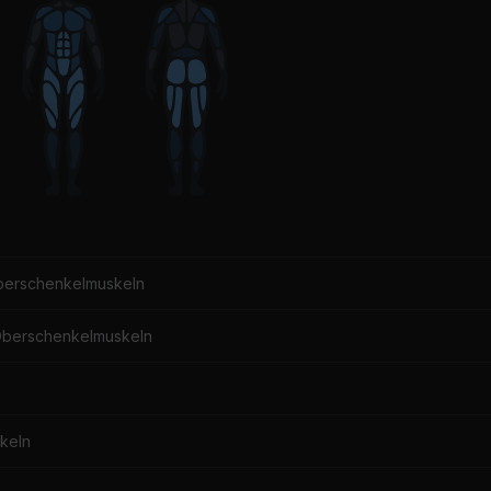
fur Arnalds
Underworld
berschenkelmuskeln
Oberschenkelmuskeln
keln