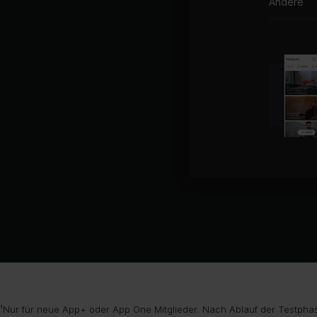
Andere
¹Nur für neue App+ oder App One Mitglieder. Nach Ablauf der Testphas