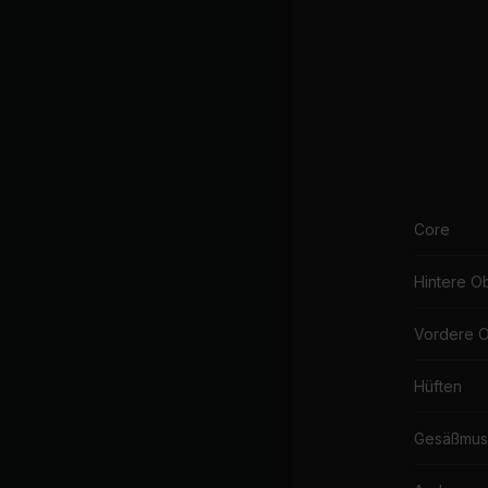
Óla
Core
Hintere O
Vordere 
Hüften
Gesäßmus