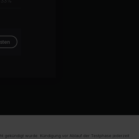
33%
esten
ht gekündigt wurde. Kündigung vor Ablauf der Testphase jederzeit