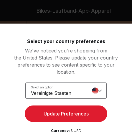
dez
Bikes
Laufband
App
Apparel
Select your country preferences
We've noticed you're shopping from
the United States. Please update your country
preferences to see content specific to your
location.
Select an option
Vereinigte Staaten
Update Preferences
Currency:
$ USD