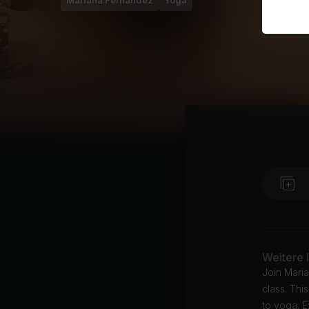
Mariana Fernández
Yoga
Weitere 
Join Mari
class. Thi
to yoga. E