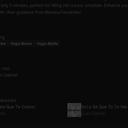
s only 5 minutes, perfect for fitting into a busy schedule. Enhance yo
with clear guidance from Mariana Fernández.
ng
cke
Yoga-Block
Yoga-Matte
k von
n Gabriel
beliste
sta Que Te Conocí
Ya Lo Sé Que Tú Te Vas
ná
Juan Gabriel