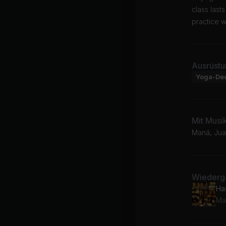
class last
practice 
Ausrüstu
Yoga-De
Mit Musi
Maná, Jua
Wiederga
Ha
Ma