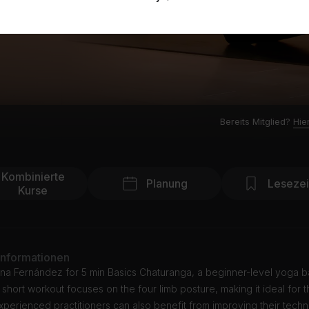
Bereits Mitglied?
Hie
Kombinierte
Planung
Leseze
Kurse
Informationen
ana Fernández for 5 min Basics Chaturanga, a beginner-level yoga b
s short workout focuses on the four limb posture, making it ideal for
xperienced practitioners can also benefit from improving their tech