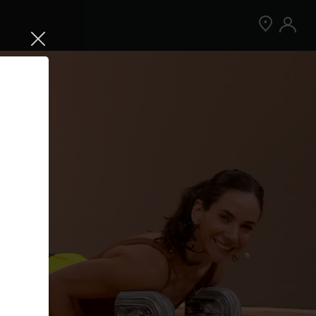
Jetzt Peloton App kostenlos testen
Kostenlos testen
Nur für Neukund:innen der App. Weitere
Bedingungen gelten.¹