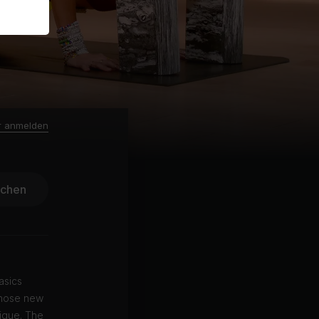
r anmelden
ichen
asics
 those new
nique. The