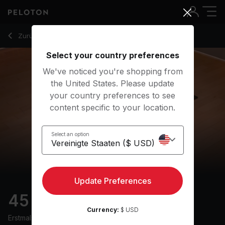
45 Min Restorative Yoga Flow with Classical Music - Chelse
Zurück zu Yoga-Kurse
Zurück
Kostenlos testen
Select your country preferences
We've noticed you're shopping from
the United States. Please update
your country preferences to see
content specific to your location.
Select an option
Update Preferences
45 min Restorative
Currency:
$ USD
Erstmals ausgestrahlt am
3/5/23