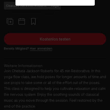
Chelsea Jackson Roberts
Yoga
Kostenlos testen
Bereits Mitglied?
Hier anmelden
Weitere Informationen
Join Chelsea Jackson Roberts for 45 min Restorative. In this
yoga flow class, we hold poses for longer amounts of time and
use props to take some or all of the effort out of the poses.
This class is designed to help you cultivate relaxation and calm
the nervous system. Enjoy the soothing sounds of classical
music as you move through the session. Feel restored by the
end of the practice.