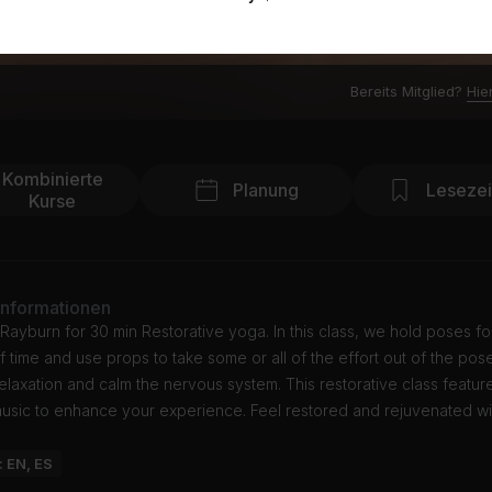
Bereits Mitglied?
Hie
Kombinierte
Planung
Leseze
Kurse
Informationen
Rayburn for 30 min Restorative yoga. In this class, we hold poses fo
 time and use props to take some or all of the effort out of the pose
relaxation and calm the nervous system. This restorative class featur
music to enhance your experience. Feel restored and rejuvenated w
: EN, ES