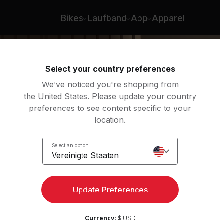
n
Bikes
Laufband
App
Apparel
Select your country preferences
We've noticed you're shopping from
the United States. Please update your country
preferences to see content specific to your
location.
ive
Select an option
Vereinigte Staaten
Update Preferences
Currency:
$ USD