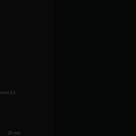
Four Stages of Enlightenment Edge (Long Version) Instrumental
26 min