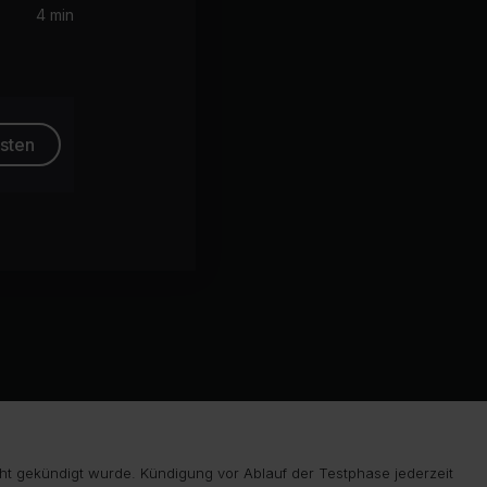
4 min
esten
ht gekündigt wurde. Kündigung vor Ablauf der Testphase jederzeit