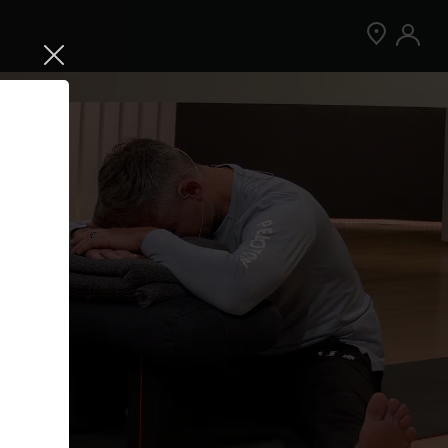
Jetzt Peloton App kostenlos testen
Kostenlos testen
Nur für Neukund:innen der App. Weitere
Bedingungen gelten.¹