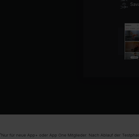
Sav
¹Nur für neue App+ oder App One Mitglieder. Nach Ablauf der Testphas