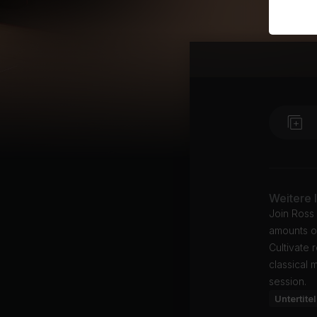
Weitere 
Join Ross 
amounts of
Cultivate 
classical 
session.
Untertitel