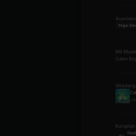
Ausrüstu
Yoga-De
Mit Musi
Cullen Bo
Wiederga
Ja
Kursplan
Res