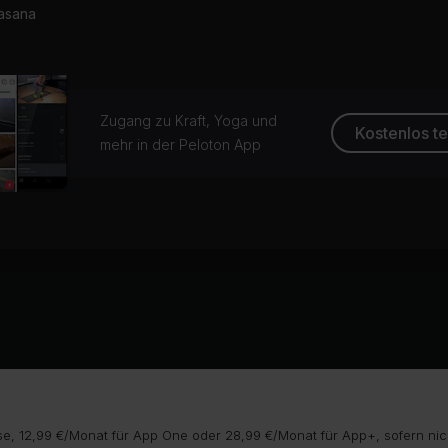
asana
Zugang zu Kraft, Yoga und
Kostenlos t
mehr in der Peloton App
e, 12,99 €/Monat für App One oder 28,99 €/Monat für App+, sofern nic