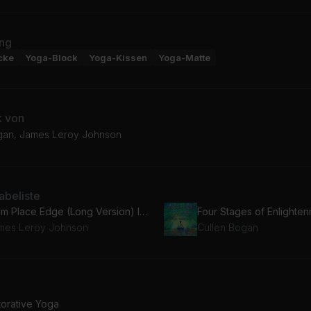
ng
cke
Yoga-Block
Yoga-Kissen
Yoga-Matte
k von
gan, James Leroy Johnson
beliste
Calm Place Edge (Long Version) Instrumental
mes Leroy Johnson
Cullen Bogan
torative Yoga