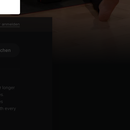
r anmelden
ichen
r longer
s.
es
ith every