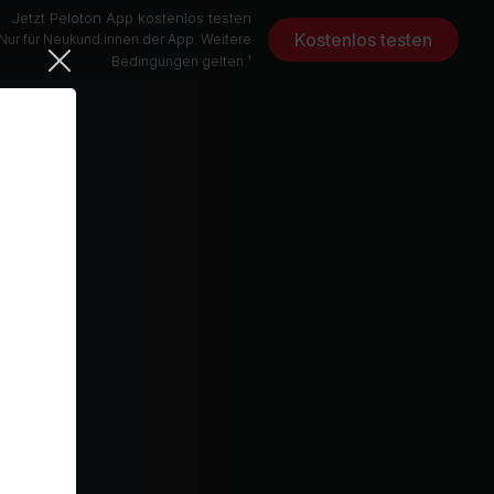
Jetzt Peloton App kostenlos testen
Kostenlos testen
Nur für Neukund:innen der App. Weitere
Bedingungen gelten.¹
30 min
esten