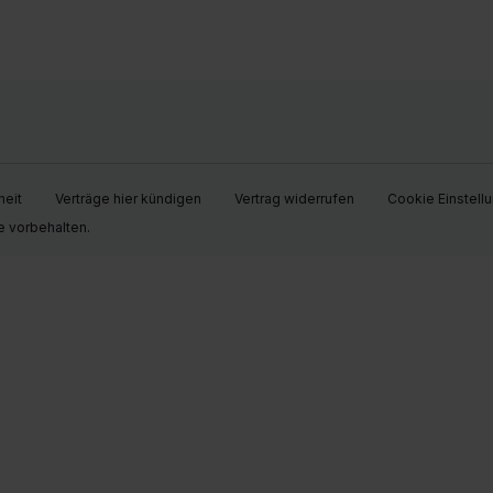
heit
Verträge hier kündigen
Vertrag widerrufen
Cookie Einstell
e vorbehalten.