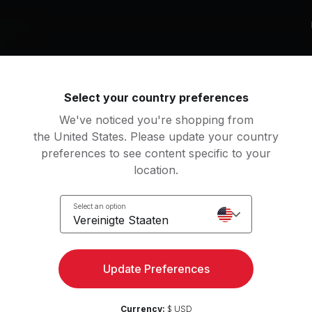
k von
t
Select your country preferences
beliste
We've noticed you're shopping from
liquesce
the United States. Please update your country
t Forest
preferences to see content specific to your
location.
Select an option
torative Yoga
Vereinigte Staaten
Update Preferences
Zugang zu Kraft, Yoga und
Kostenlos t
mehr in der Peloton App
Currency:
$ USD