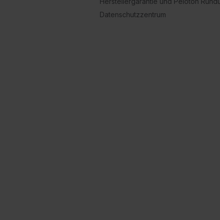
Herstellergarantie und Peloton Run
Datenschutzzentrum