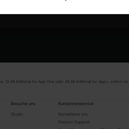
e, 12,99 €/Monat für App One oder 28,99 €/Monat für App+, sofern nic
Besuche uns
Kund:innenservice
Studio
Kontaktiere uns
Peloton Support