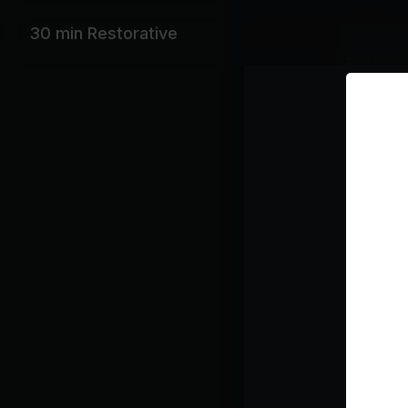
30 min Restorative
Mit Musi
East Fores
Wiederga
De
Eas
Kursplan
Res