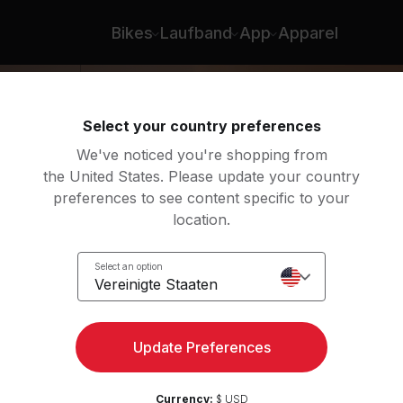
ee
Bikes
Laufband
App
Apparel
Select your country preferences
We've noticed you're shopping from
the United States. Please update your country
preferences to see content specific to your
location.
a
Select an option
Vereinigte Staaten
Update Preferences
Currency:
$ USD