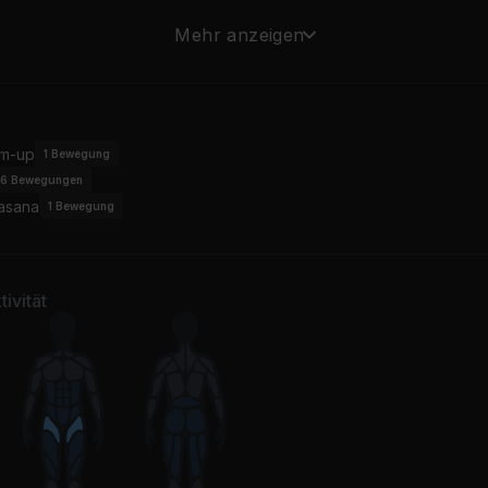
em+
La Vie
Mehr anzeigen
ruma
RIOPY
m-up
1
Bewegung
6
Bewegungen
asana
1
Bewegung
ivität