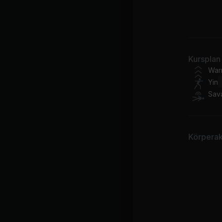
Po
Yi
Kursplan
War
Yin
Sav
Körperakt