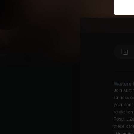
Weitere 
Join Krist
stillness 
your conne
relaxatio
Pose, Liz
these care
Untertitel