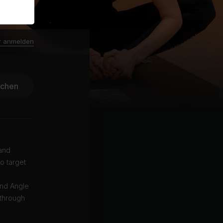
r anmelden
ichen
 and
to target
und Angle
 through