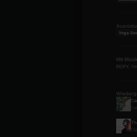
Ausrüstu
Yoga-De
Mit Musi
RIOPY, Yir
Wiederga
Ca
Sa
Th
Ola