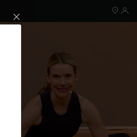
Jetzt Peloton App kostenlos testen
Kostenlos testen
Nur für Neukund:innen der App. Weitere
Bedingungen gelten.¹