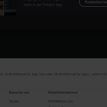
Kostenlos t
mehr in der Peloton App
e, 12,99 €/Monat für App One oder 28,99 €/Monat für App+, sofern nic
Besuche uns
Kund:innenservice
Studio
Kontaktiere uns