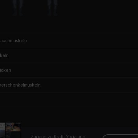
Bauchmuskeln
keln
ücken
berschenkelmuskeln
Zugang zu Kraft, Yoga und