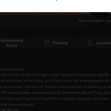
Bereits Mitglied?
Hie
Kombinierte
Planung
Leseze
Kurse
Informationen
in McGee for 20 min Yin Yoga, a class designed to prioritize stability
over movement. In this class, you'll hold poses for extended periods 
ctive tissues. The session features classical music to enhance your
n. The class includes segments such as Windshield Wipers Pose, Bo
ard Pose, and Frog Pose. Experience a deeper physical connection
fully selected poses.
: DE, EN, ES