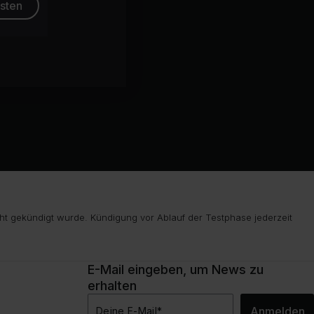
esten
ht gekündigt wurde. Kündigung vor Ablauf der Testphase jederzeit
E-Mail eingeben, um News zu
erhalten
Anmelden
Deine E-Mail
*