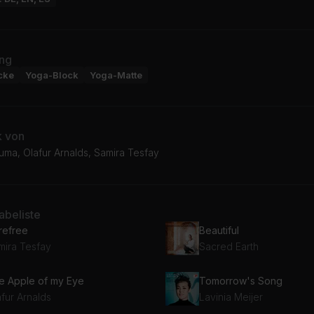
ng
cke
Yoga-Block
Yoga-Matte
k von
uma, Olafur Arnalds, Samira Tesfay
beliste
refree
Beautiful
mira Tesfay
Sacred Earth
e Apple of my Eye
Tomorrow's Song
fur Arnalds
Lavinia Meijer