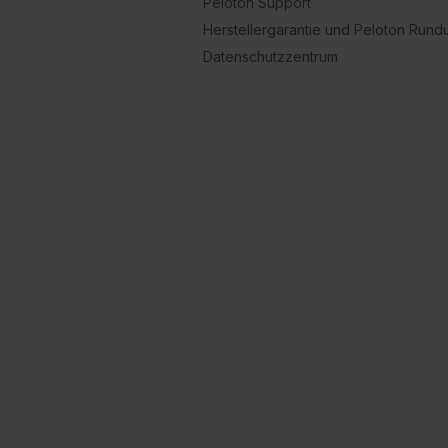
Peloton Support
Herstellergarantie und Peloton Run
Datenschutzzentrum