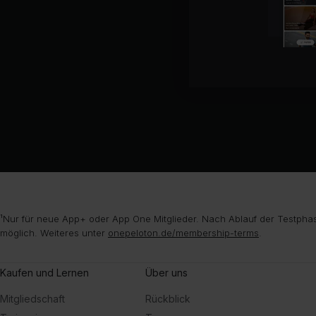
¹Nur für neue App+ oder App One Mitglieder. Nach Ablauf der Testphas
möglich. Weiteres unter
onepeloton.de/membership-terms
.
Kaufen und Lernen
Über uns
Mitgliedschaft
Rückblick