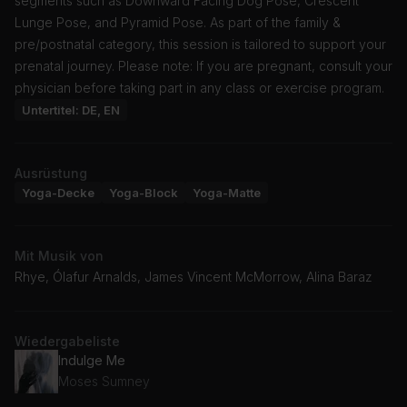
segments such as Downward Facing Dog Pose, Crescent
Lunge Pose, and Pyramid Pose. As part of the family &
pre/postnatal category, this session is tailored to support your
prenatal journey. Please note: If you are pregnant, consult your
physician before taking part in any class or exercise program.
Untertitel: DE, EN
Ausrüstung
Yoga-Decke
Yoga-Block
Yoga-Matte
Mit Musik von
Rhye, Ólafur Arnalds, James Vincent McMorrow, Alina Baraz
Wiedergabeliste
Indulge Me
Moses Sumney