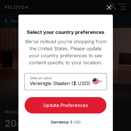
20 Min Prenatal Hamstrings Yoga Flow with Pyramid Pose - 
Zurück zu Yoga-Kurse
Zurück
Kostenlos testen
Select your country preferences
We've noticed you're shopping from
the United States. Please update
your country preferences to see
content specific to your location.
Select an option
Update Preferences
Einfach
20 min Prenatal Focus
Currency:
$ USD