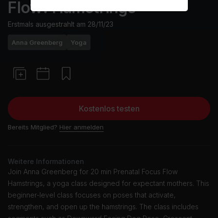
Flow: Hamstrings
Erstmals ausgestrahlt am
28/11/23
Anna Greenberg
Yoga
Kostenlos testen
Bereits Mitglied?
Hier anmelden
Weitere Informationen
Join Anna Greenberg for 20 min Prenatal Focus Flow
Hamstrings, a yoga class designed for expectant mothers. This
beginner-level class focuses on poses that activate,
strengthen, and open up the hamstrings. The class includes