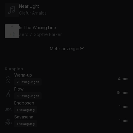
Near Light
Ólafur Arnalds
In The Waiting Line
Zero 7, Sophie Barker
Mehr anzeigen
Higher Love
James Vincent McMorrow
Kursplan
Verse
Warm-up
Rhye
4 min
2
Bewegungen
Flow
Pretty Thoughts
15 min
8
Bewegungen
Alina Baraz, Galimatias
Endposen
1 min
1
Bewegung
zzz...
Savasana
Laffey
1 min
1
Bewegung