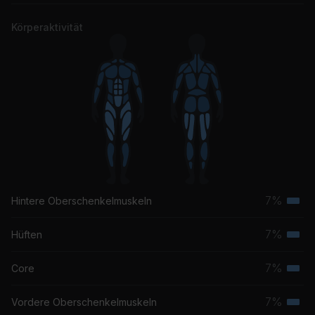
Körperaktivität
7%
Hintere Oberschenkelmuskeln
Terti
Musk
7%
Hüften
Terti
Musk
7%
Core
Terti
Musk
7%
Vordere Oberschenkelmuskeln
Terti