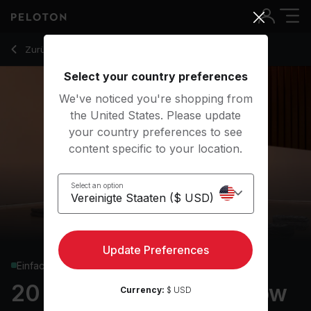
20 Min Morning Yoga Flow with Pop Music - Ross Rayburn
Zurück zu Yoga-Kurse
Zurück
Kostenlos testen
Select your country preferences
We've noticed you're shopping from
the United States. Please update
your country preferences to see
content specific to your location.
Select an option
Update Preferences
Einfach
20 min Morning Yoga Flow
Currency:
$ USD