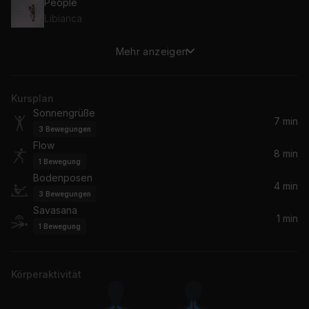
People
Libianca
Mehr anzeigen
Insomnia (feat. DADA)
DADA, Watermelon
Kursplan
Take Me Home, Country Roads
Sonnengrüße
Lana Del Rey
7 min
3
Bewegungen
Flow
Glow
8 min
1
Bewegung
James Blunt
Bodenposen
4 min
3
Bewegungen
Richter: Cassiopeia
Savasana
Max Richter, Ben Russell, Clarice Jensen, Brian Snow, Caleb Burhans, Yuki Numata
1 min
1
Bewegung
Körperaktivität