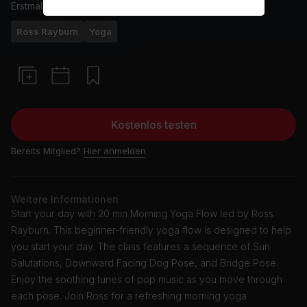
Erstmals ausgestrahlt am
20/1/24
Ross Rayburn
Yoga
Kostenlos testen
Bereits Mitglied?
Hier anmelden
Weitere Informationen
Start your day with 20 min Morning Yoga Flow led by Ross
Rayburn. This beginner-friendly yoga flow is designed to help
you start your day. The class features a sequence of Sun
Salutations, Downward Facing Dog Pose, and Bridge Pose.
Enjoy the soothing tunes of pop music as you move through
each pose. Join Ross for a refreshing morning yoga