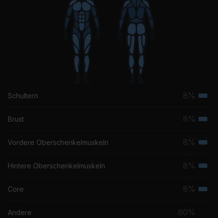
8%
Schultern
Terti
Musk
8%
Brust
Terti
Musk
8%
Vordere Oberschenkelmuskeln
Terti
Musk
8%
Hintere Oberschenkelmuskeln
Terti
Musk
8%
Core
Terti
Musk
60%
Andere