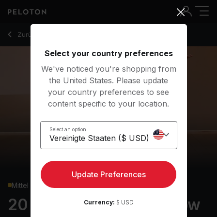
20 Min Morning Yoga Flow with R&B Music - Chelsea Jackso
Zurück zu Yoga-Kurse
Zurück
Kostenlos testen
Select your country preferences
We've noticed you're shopping from
the United States. Please update
your country preferences to see
content specific to your location.
Select an option
Update Preferences
Mittel
20 min Morning Yoga Flow
Currency:
$ USD