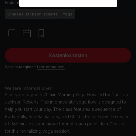
Erstmals ausgestrahlt am
14/2/24
Chelsea Jackson Roberts
Yoga
Kostenlos testen
Bereits Mitglied?
Hier anmelden
Weitere Informationen
Start your day with 20 min Morning Yoga Flow led by Chelsea
Jackson Roberts. This intermediate yoga flow is designed to
help you start your day. The class features a sequence of
Body Rolls, Sun Salutations, and Child's Pose. Enjoy the rhythm
of R&B music as you move through each pose. Join Chelsea
for this revitalizing yoga session.