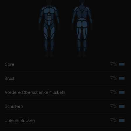
7%
Core
Terti
Musk
7%
Brust
Terti
Musk
7%
Vordere Oberschenkelmuskeln
Terti
Musk
7%
Schultern
Terti
Musk
7%
Unterer Rücken
Terti
Musk