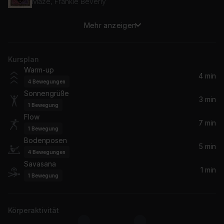
Maze, Frankie Beverly
Mehr anzeigen
Wild Horses (2009 Mix)
The Rolling Stones
Kursplan
Running Up That Hill (A Deal With God)
Warm-up
Miro Mas
4 min
4
Bewegungen
Sonnengrüße
3 min
1
Bewegung
Flow
7 min
1
Bewegung
Bodenposen
5 min
4
Bewegungen
Savasana
1 min
1
Bewegung
Körperaktivität