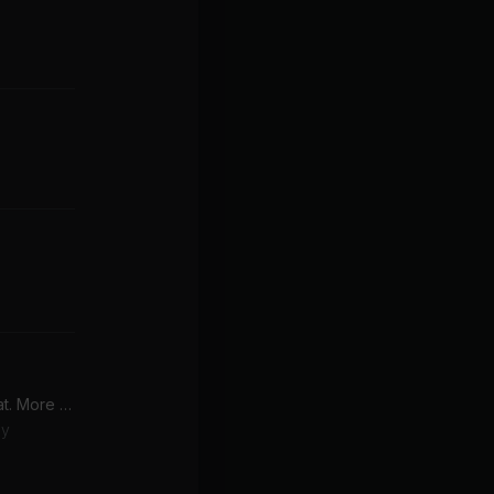
Snow On The Beach (feat. More Lana Del Rey)
ey