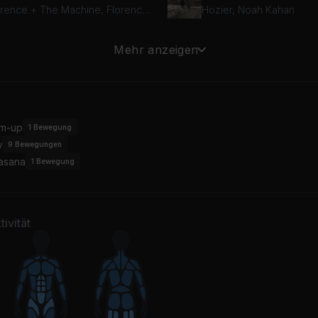
Florence + The Machine, Florence + the Machine
Hozier, Noah Kahan
ndslide
Safe & Sound (Taylor's 
Mehr anzeigen
eetwood Mac
m-up
1
Bewegung
w
9
Bewegungen
asana
1
Bewegung
ivität