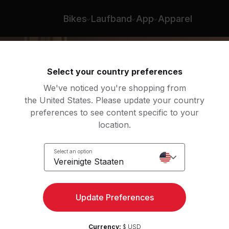
e - Mariana Fernández
Bikes
Laufband
App
Apparel
Select your country preferences
We've noticed you're shopping from
the United States. Please update your country
preferences to see content specific to your
location.
low:
Select an option
Vereinigte Staaten
Update Preferences
Currency:
$ USD