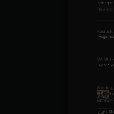
looking to
Explizit
Ausrüstu
Yoga-De
Mit Musi
Taylor Swi
Wiederga
Go
El
Sha