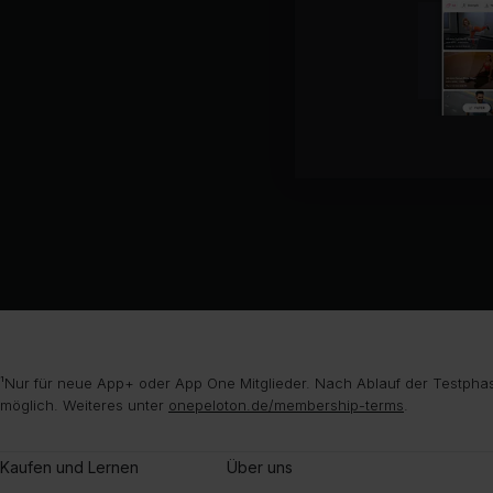
¹Nur für neue App+ oder App One Mitglieder. Nach Ablauf der Testphas
möglich. Weiteres unter
onepeloton.de/membership-terms
.
Kaufen und Lernen
Über uns