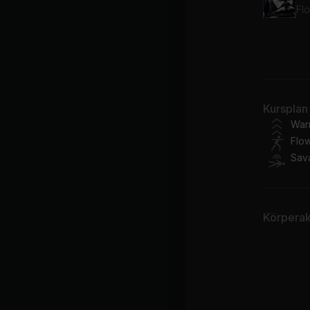
La
Fl
Kursplan
War
Flo
Sav
Körperakt