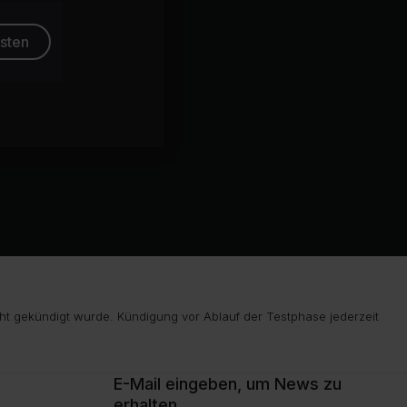
esten
ht gekündigt wurde. Kündigung vor Ablauf der Testphase jederzeit
E-Mail eingeben, um News zu
erhalten