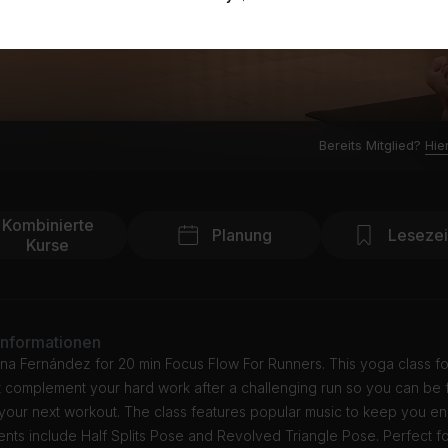
Bereits Mitglied?
Hie
Kombinierte
Planung
Leseze
Kurse
Informationen
ana Fernández for 20 min Focus Flow For Runners. This yoga class f
t complement your hard work after a challenging run so you can be 
 your next workout. The class features popular music to keep you e
ts include Half Splits Pose and Revolved Triangle Pose. Perfect f