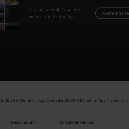
Zugang zu Kraft, Yoga und
Kostenlos t
mehr in der Peloton App
e, 12,99 €/Monat für App One oder 28,99 €/Monat für App+, sofern nic
Besuche uns
Kund:innenservice