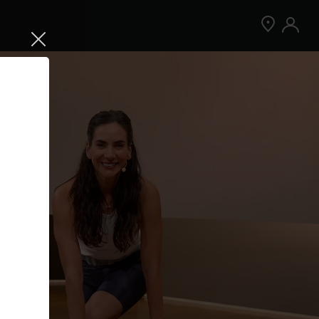
Jetzt Peloton App kostenlos testen
Kostenlos testen
Nur für Neukund:innen der App. Weitere
Bedingungen gelten.¹