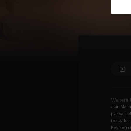
Weitere 
Join Mari
poses tha
ready for
Key segmen