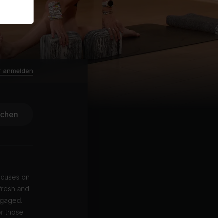
r anmelden
ichen
ocuses on
fresh and
ngaged.
or those