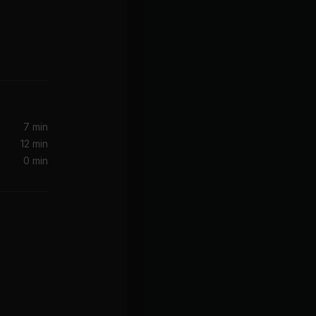
Version)
Taylor Swift, Joy Williams, John Paul White
7 min
12 min
0 min