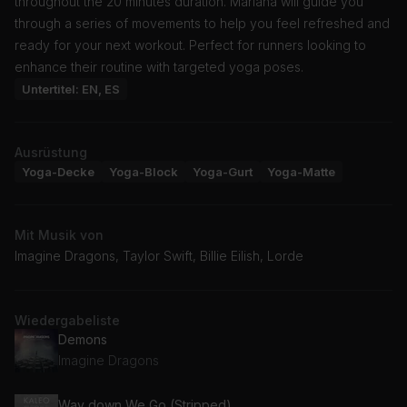
throughout the 20 minutes duration. Mariana will guide you
through a series of movements to help you feel refreshed and
ready for your next workout. Perfect for runners looking to
enhance their routine with targeted yoga poses.
Untertitel: EN, ES
Ausrüstung
Yoga-Decke
Yoga-Block
Yoga-Gurt
Yoga-Matte
Mit Musik von
Imagine Dragons, Taylor Swift, Billie Eilish, Lorde
Wiedergabeliste
Demons
Imagine Dragons
Way down We Go (Stripped)