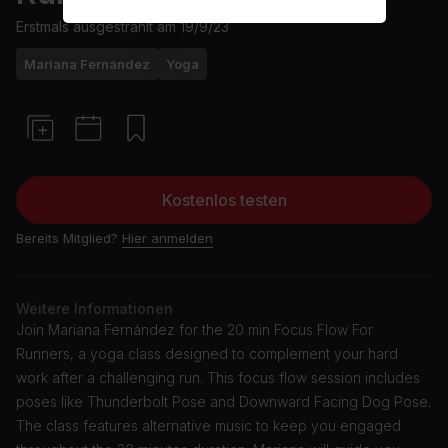
Erstmals ausgestrahlt am
19/9/23
Mariana Fernández
Yoga
Kostenlos testen
Bereits Mitglied?
Hier anmelden
Weitere Informationen
Join Mariana Fernández for the 20 min Focus Flow For
Runners, a yoga class designed to complement your hard
work after a challenging run. This focus flow session includes
poses like Thunderbolt Pose and Downward Facing Dog Pose.
The class features alternative music to keep you engaged