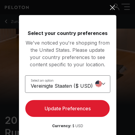
20 Min Focus Flow: For Runners with Thunderbolt Pose - Ma
Zurück zu Yoga-Kurse
Zurück
Kostenlos testen
Select your country preferences
We've noticed you're shopping from
the United States. Please update
your country preferences to see
content specific to your location.
Select an option
Update Preferences
20 min Focus Flow: For
Currency:
$ USD
Runners