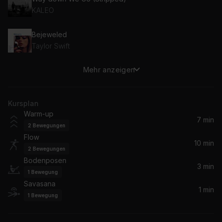
KALEO
Bejeweled
Taylor Swift
Mehr anzeigen
Team
Lorde
Kursplan
Budapest
Warm-up
George Ezra
7 min
2
Bewegungen
Flow
7 Years
10 min
2
Bewegungen
Lukas Graham
Bodenposen
3 min
1
Bewegung
ocean eyes
Savasana
Billie Eilish
1 min
1
Bewegung