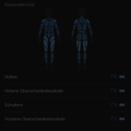
Körperaktivität
7%
Hüften
Terti
Musk
7%
Hintere Oberschenkelmuskeln
Terti
Musk
7%
Schultern
Terti
Musk
7%
Vordere Oberschenkelmuskeln
Terti
Musk