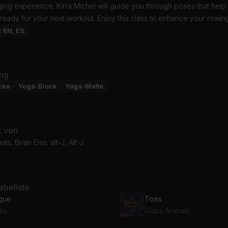
ng experience. Kirra Michel will guide you through poses that help
ready for your next workout. Enjoy this class to enhance your rowing
: EN, ES
ng
cke
Yoga-Block
Yoga-Matte
k von
ls, Brian Eno, alt-J, Alt-J
beliste
gue
Toes
als
Glass Animals