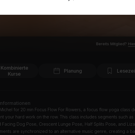
Bereits Mitglied?
Hie
Kombinierte
Planung
Leseze
Kurse
Informationen
 Michel for 20 min Focus Flow For Rowers, a focus flow yoga class 
t your hard work on the row. This class includes segments such as
Facing Dog Pose, Crescent Lunge Pose, Half Splits Pose, and Liza
ents are synchronized to an alternative music genre, creating a b