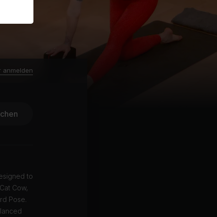
r anmelden
ichen
designed to
 Cat Cow,
rd Pose.
alanced