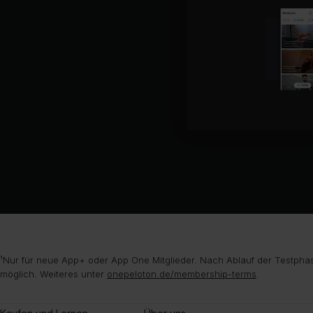
¹Nur für neue App+ oder App One Mitglieder. Nach Ablauf der Testphas
möglich. Weiteres unter
onepeloton.de/membership-terms
.