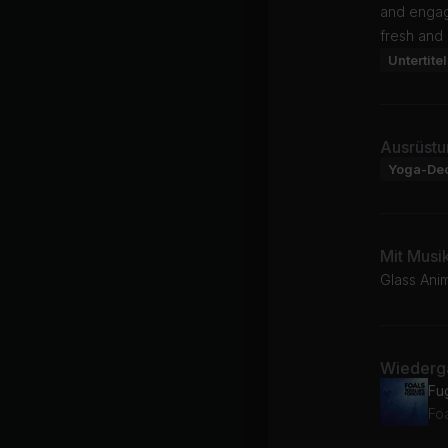
and engagi
fresh and 
Untertitel
Ausrüstu
Yoga-De
Mit Musi
Glass Anima
Wiederga
Fu
Fo