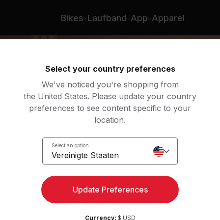
ichel
Bikes
Laufband
App
Apparel
Select your country preferences
We've noticed you're shopping from
the United States. Please update your country
preferences to see content specific to your
location.
low:
Select an option
Vereinigte Staaten
Update Preferences
Currency:
$ USD