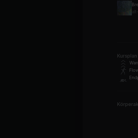
Br
alt
Of
Pa
Kursplan
Br
War
Flo
End
Körperakt