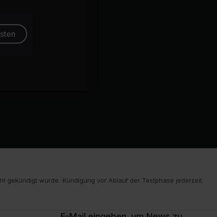
esten
ht gekündigt wurde. Kündigung vor Ablauf der Testphase jederzeit
E-Mail eingeben, um News zu