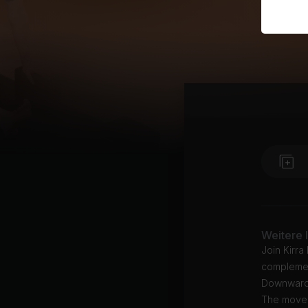
Weitere 
Join Kirra
complemen
Downward 
The movem