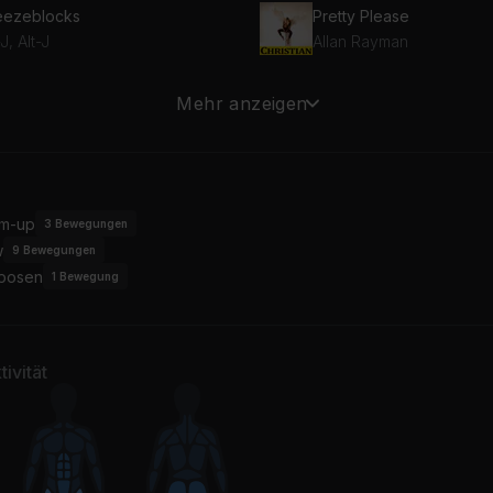
eezeblocks
Pretty Please
-J, Alt-J
Allan Rayman
 Wonder
all in my mind
Mehr anzeigen
rra for Cuva
isaac gracie
An Ending (Ascent) (Remastered 2005)
ian Eno
m-up
3
Bewegungen
w
9
Bewegungen
posen
1
Bewegung
ivität