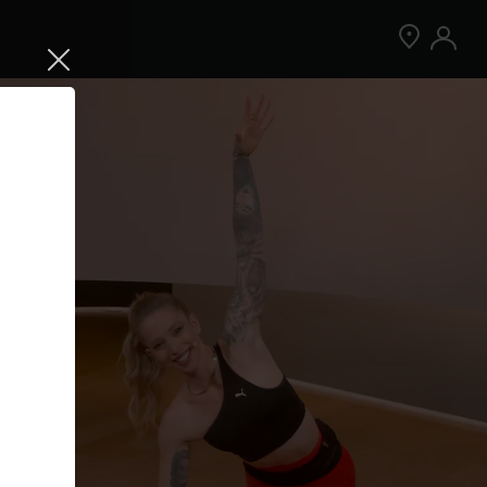
Jetzt Peloton App kostenlos testen
Kostenlos testen
Nur für Neukund:innen der App. Weitere
Bedingungen gelten.¹