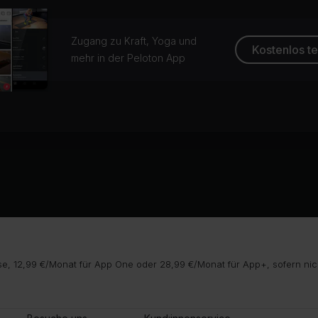
Zugang zu Kraft, Yoga und
Kostenlos t
mehr in der Peloton App
e, 12,99 €/Monat für App One oder 28,99 €/Monat für App+, sofern nic