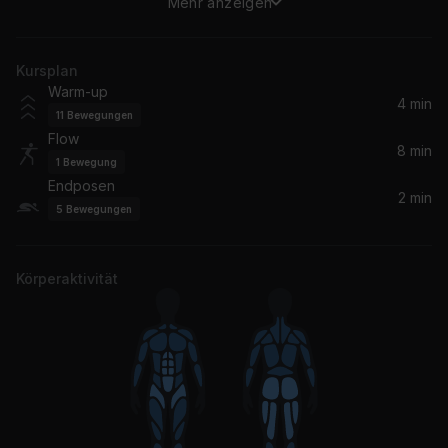
Mehr anzeigen
Other Side Of The Game
Erykah Badu
Kursplan
Warm-up
4 min
11
Bewegungen
Flow
8 min
1
Bewegung
Endposen
2 min
5
Bewegungen
Körperaktivität