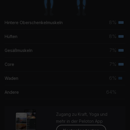
8%
Hintere Oberschenkelmuskeln
Terti
Musk
8%
Hüften
Terti
Musk
7%
Gesäßmuskeln
Terti
Musk
7%
Core
Terti
Musk
6%
Waden
Seku
Musk
64%
Andere
Zugang zu Kraft, Yoga und
mehr in der Peloton App