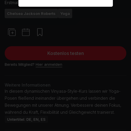
Erstmals ausgestrahlt am
10/7/25
Chelsea Jackson Roberts
Yoga
Kostenlos testen
Bereits Mitglied?
Hier anmelden
Weitere Informationen
In diesem dynamischen Vinyasa-Style-Kurs lassen wir Yoga-
Posen fließend ineinander übergehen und verbinden die
Bewegungen mit unserer Atmung. Verbessere deinen Fokus,
während du Kraft, Flexibilität und Gleichgewicht trainierst.
Untertitel: DE, EN, ES