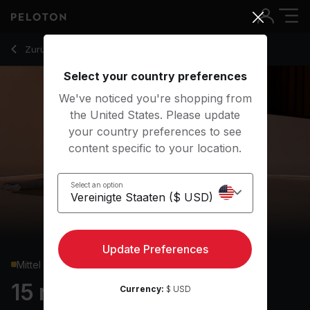
15 min Yoga Flow
Zurück zu Yoga-Kurse
Zurück
Kostenlos testen
Select your country preferences
We've noticed you're shopping from
the United States. Please update
your country preferences to see
content specific to your location.
Select an option
Update Preferences
Mittel
15 min Yoga Flow
Currency:
$ USD