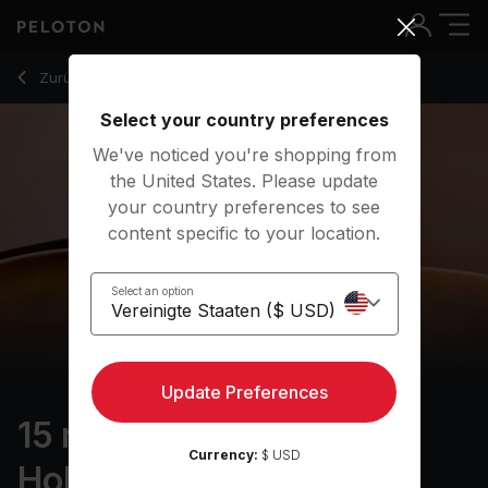
15 min Fit Family Flow: Holiday
Zurück zu Yoga-Kurse
Zurück
Kostenlos testen
Select your country preferences
We've noticed you're shopping from
the United States. Please update
your country preferences to see
content specific to your location.
Select an option
Update Preferences
15 min Fit Family Flow:
Currency:
$ USD
Holiday