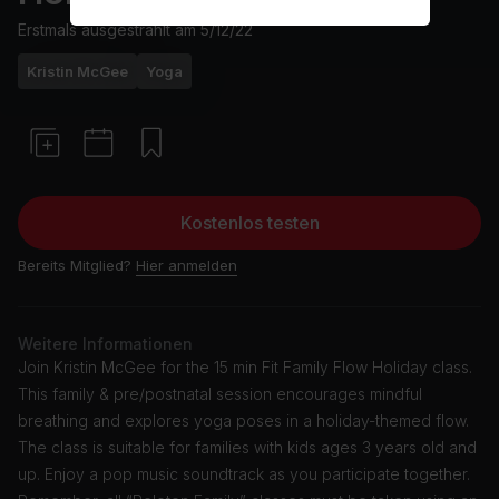
Erstmals ausgestrahlt am
5/12/22
Kristin McGee
Yoga
Kostenlos testen
Bereits Mitglied?
Hier anmelden
Weitere Informationen
Join Kristin McGee for the 15 min Fit Family Flow Holiday class.
This family & pre/postnatal session encourages mindful
breathing and explores yoga poses in a holiday-themed flow.
The class is suitable for families with kids ages 3 years old and
up. Enjoy a pop music soundtrack as you participate together.