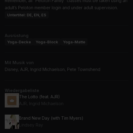
Remember, all “Peloton Family” classes must be taken using an
adult’s Peloton member login and under adult supervision.
Untertitel: DE, EN, ES
Ausrüstung
Yoga-Decke
Yoga-Block
Yoga-Matte
Mit Musik von
Disney, AJR, Ingrid Michaelson, Pete Townshend
Wiedergabeliste
The Lotto (feat. AJR)
AJR, Ingrid Michaelson
Brand New Day (with Tim Myers)
Lindsey Ray