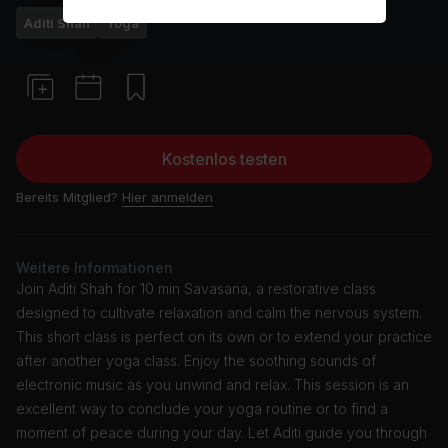
Aditi Shah
Yoga
Kostenlos testen
Bereits Mitglied?
Hier anmelden
Weitere Informationen
Join Aditi Shah for 10 min Savasana, a restorative class
designed to cultivate relaxation and calm the nervous system.
This short class is perfect on its own or to extend your practice
after another yoga class. Enjoy the soothing sounds of
electronic music as you unwind and relax. This session is an
excellent way to conclude your yoga routine or to find a
moment of peace during your day. Let Aditi guide you through