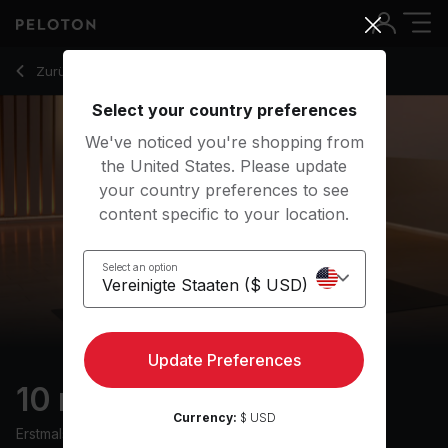
10 Min Savasana Yoga with Electronic Music - Aditi Shah
Zurück zu Yoga-Kurse
Zurück
Kostenlos testen
Select your country preferences
We've noticed you're shopping from
the United States. Please update
your country preferences to see
content specific to your location.
Select an option
Update Preferences
10 min Savasana
Currency:
$ USD
Erstmals ausgestrahlt am
28/2/24