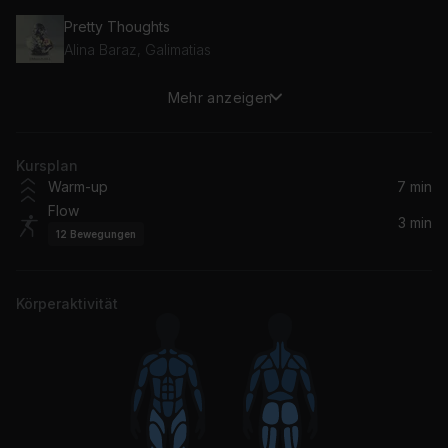
Pretty Thoughts
Alina Baraz, Galimatias
Mehr anzeigen
Nothing Even Matters (feat. D'Angelo)
Lauryn Hill, Ms. Lauryn Hill, D'Angelo, D'angelo
Kursplan
Warm-up
7 min
Flow
3 min
12
Bewegungen
Körperaktivität