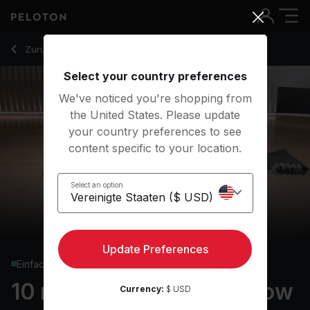
10 Min Postnatal Yoga Flow with R&B Music - Anna Greenbe
Zurück zu Yoga-Kurse
Zurück
Kostenlos testen
Select your country preferences
We've noticed you're shopping from
the United States. Please update
your country preferences to see
content specific to your location.
Select an option
Update Preferences
Einfach
10 min Postnatal Yoga Flow
Currency:
$ USD