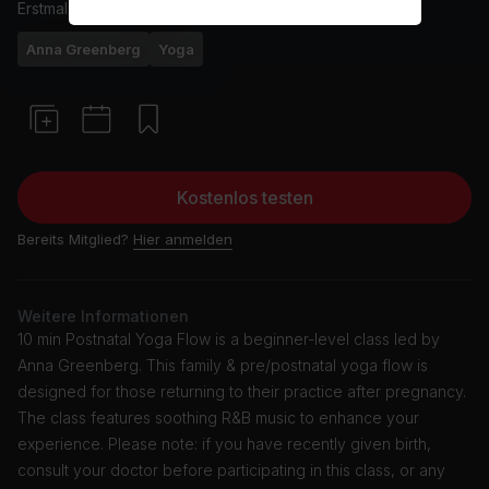
Erstmals ausgestrahlt am
25/5/21
Anna Greenberg
Yoga
Kostenlos testen
Bereits Mitglied?
Hier anmelden
Weitere Informationen
10 min Postnatal Yoga Flow is a beginner-level class led by
Anna Greenberg. This family & pre/postnatal yoga flow is
designed for those returning to their practice after pregnancy.
The class features soothing R&B music to enhance your
experience. Please note: if you have recently given birth,
consult your doctor before participating in this class, or any