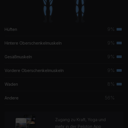
9%
Hüften
Terti
Musk
9%
Hintere Oberschenkelmuskeln
Terti
Musk
9%
Gesäßmuskeln
Terti
Musk
9%
Vordere Oberschenkelmuskeln
Terti
Musk
8%
Waden
Terti
Musk
56%
Andere
Zugang zu Kraft, Yoga und
mehr in der Peloton App