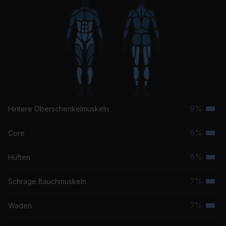
9%
Hintere Oberschenkelmuskeln
Terti
Musk
8%
Core
Terti
Musk
8%
Hüften
Terti
Musk
7%
Schräge Bauchmuskeln
Terti
Musk
7%
Waden
Terti
Musk