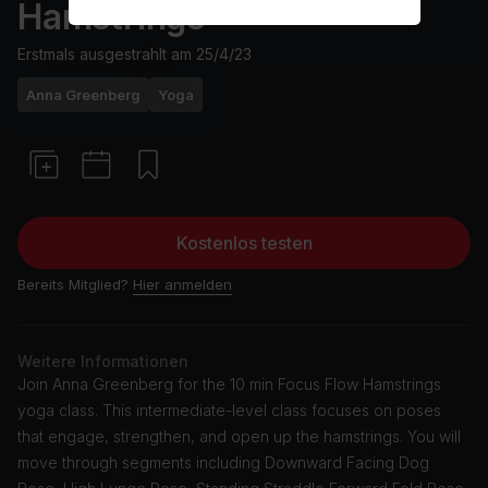
Hamstrings
Erstmals ausgestrahlt am
25/4/23
Anna Greenberg
Yoga
Kostenlos testen
Bereits Mitglied?
Hier anmelden
Weitere Informationen
Join Anna Greenberg for the 10 min Focus Flow Hamstrings
yoga class. This intermediate-level class focuses on poses
that engage, strengthen, and open up the hamstrings. You will
move through segments including Downward Facing Dog