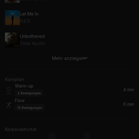
Let Me In
H.E.R.
Unbothered
Omar Apollo
Mehr anzeigen
Fine Lines
Jorja Smith
Kursplan
Warm-up
4 min
2
Bewegungen
Flow
6 min
10
Bewegungen
Körperaktivität