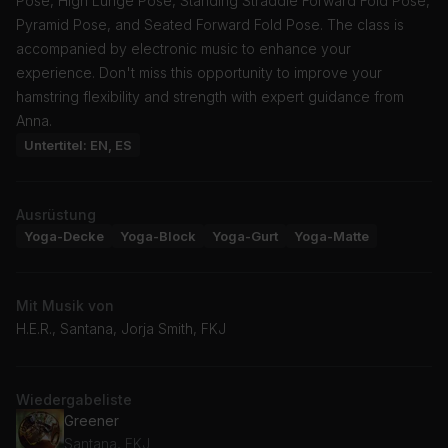
Pose, High Lunge Pose, Standing Straddle Forward Fold Pose,
Pyramid Pose, and Seated Forward Fold Pose. The class is
accompanied by electronic music to enhance your
experience. Don't miss this opportunity to improve your
hamstring flexibility and strength with expert guidance from
Anna.
Untertitel: EN, ES
Ausrüstung
Yoga-Decke
Yoga-Block
Yoga-Gurt
Yoga-Matte
Mit Musik von
H.E.R., Santana, Jorja Smith, FKJ
Wiedergabeliste
Greener
Santana, FKJ