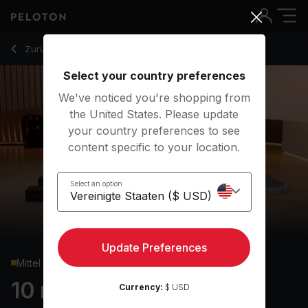
10 Min Focus Flow: Hamstrings with Pyramid Pose - Anna Gr
Zurück zu Yoga-Kurse
Zurück
Kostenlos testen
Select your country preferences
We've noticed you're shopping from
the United States. Please update
your country preferences to see
content specific to your location.
Select an option
Update Preferences
Mittel
10 min Focus Flow:
Currency:
$ USD