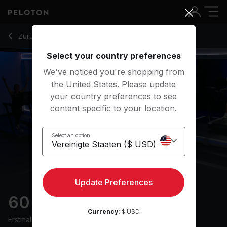
60 Min Power Walk with Uphill Intervals & Drills - Matty Mag
Zurück zu Walking-Kurse
Zurück
Kostenlos testen
Select your country preferences
We've noticed you're shopping from
the United States. Please update
your country preferences to see
content specific to your location.
Select an option
Update Preferences
60 min Power Walk
Currency:
$ USD
Erstmals ausgestrahlt am
13/4/24