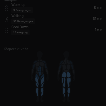
Big Spender
Warm-up
Shirley Bassey
8 min
3
Bewegungen
Walking
Gangsta Boo
51 min
32
Bewegungen
Ice Spice, Lil Tjay
Cool Down
1 min
1
Bewegung
Proud Mary
Tina Turner
Körperaktivität
Freedom (feat. Kendrick Lamar)
Beyoncé, Kendrick Lamar
Edge of Seventeen
Stevie Nicks
Midnight Sky
Miley Cyrus
Vogue