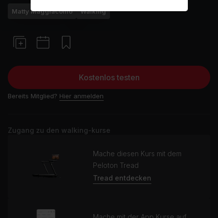
Matty Maggiacomo
Walking
Kostenlos testen
Bereits Mitglied?
Hier anmelden
Zugang zu den walking-kurse
Mache diesen Kurs mit dem
Peloton Tread
Tread entdecken
Mache mit der App Kurse auf