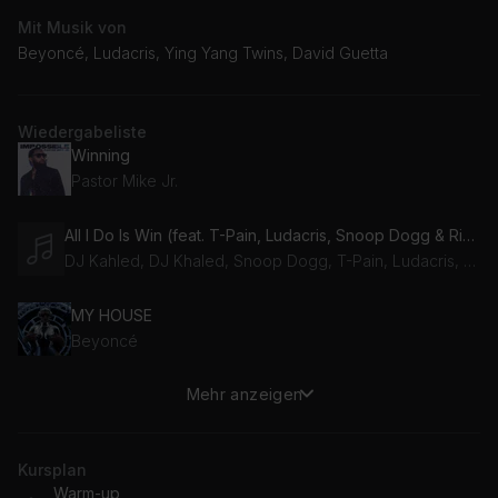
Mit Musik von
Beyoncé, Ludacris, Ying Yang Twins, David Guetta
Wiedergabeliste
Winning
Pastor Mike Jr.
All I Do Is Win (feat. T-Pain, Ludacris, Snoop Dogg & Rick Ross)
DJ Kahled, DJ Khaled, Snoop Dogg, T-Pain, Ludacris, Rick Ross
MY HOUSE
Beyoncé
Mehr anzeigen
MOVE (feat. Grace Jones & Tems)
Beyoncé, Grace Jones, Tems
Kursplan
Ride (Clean Version) (feat. Ludacris)
Warm-up