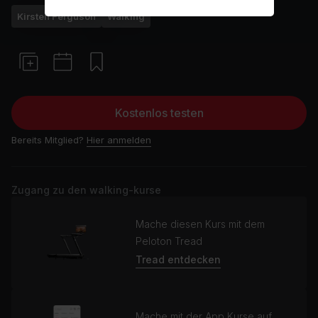
Kirsten Ferguson
Walking
Kostenlos testen
Bereits Mitglied?
Hier anmelden
Zugang zu den walking-kurse
Mache diesen Kurs mit dem
Peloton Tread
Tread entdecken
Mache mit der App Kurse auf