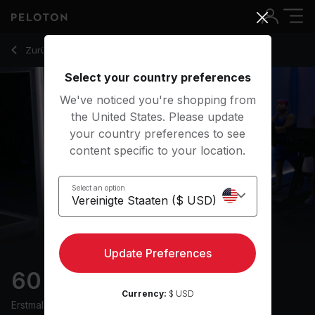
60 Min Power Walk with Uphill Intervals & Speed Pickups - K
Zurück zu Walking-Kurse
Zurück
Kostenlos testen
Select your country preferences
We've noticed you're shopping from
the United States. Please update
your country preferences to see
content specific to your location.
Select an option
Update Preferences
60 min Power Walk
Currency:
$ USD
Erstmals ausgestrahlt am
24/6/24