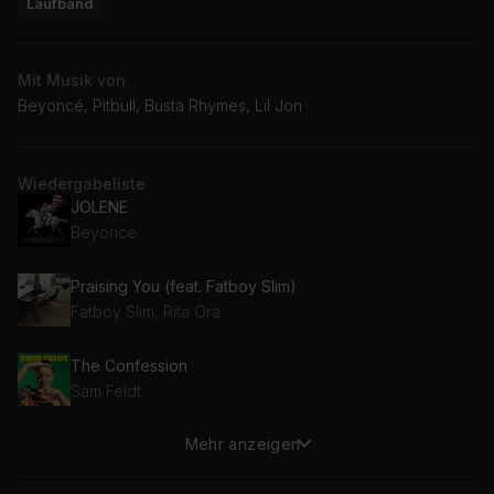
Laufband
Mit Musik von
Beyoncé, Pitbull, Busta Rhymes, Lil Jon
Wiedergabeliste
JOLENE
Beyoncé
Praising You (feat. Fatboy Slim)
Fatboy Slim, Rita Ora
The Confession
Sam Feldt
Mehr anzeigen
Feels Good
Tony! Toni! Toné!