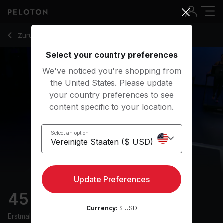
45 Min Power Walk with Uphill Drills & Electronic Music - Rob
Zurück zu Walking-Kurse
Zurück
Kostenlos testen
Select your country preferences
We've noticed you're shopping from
the United States. Please update
your country preferences to see
content specific to your location.
Select an option
Update Preferences
45 min Power Walk
Currency:
$ USD
Erstmals ausgestrahlt am
26/4/24