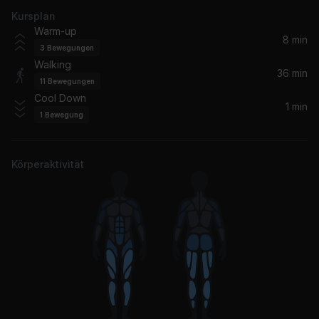
Kursplan
El Taxi (Spanglish Mix) (feat. Lil Jon)
Warm-up
Pitbull, Lil Jon, Osmani García, Osmani Garcia "La Voz"
8 min
3
Bewegungen
Walking
Rage
36 min
11
Bewegungen
Charlotte Plank
Cool Down
1 min
1
Bewegung
Give It To 'Em (feat. Spliff Star)
Busta Rhymes, Imanbek, KDDK, Spliff Star
Körperaktivität
Dat Sexy Body
Sasha
Limb By Limb
Cutty Ranks
Good Times Roll (feat. Big Gigantic)
Big Gigantic, GRiZ