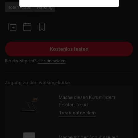
Robin Arzón
Walking
Kostenlos testen
Bereits Mitglied?
Hier anmelden
Zugang zu den walking-kurse
Mache diesen Kurs mit dem
Peloton Tread
Tread entdecken
Mache mit der App Kurse auf