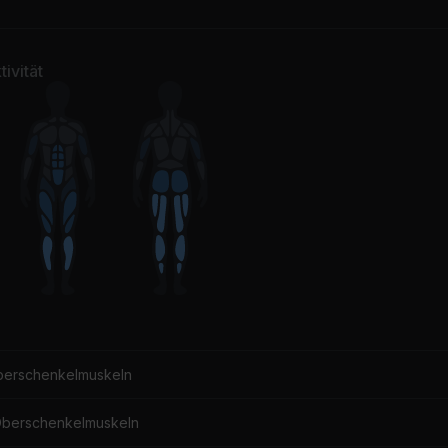
an On (feat. DJ Snake & MØ)
Roar
jor Lazer, DJ Snake, MØ
Katy Perry
ivität
gher Love
Thinking out Loud
go, Whitney Houston
Ed Sheeran
eel Love (Edit)
nna Summer
berschenkelmuskeln
Oberschenkelmuskeln