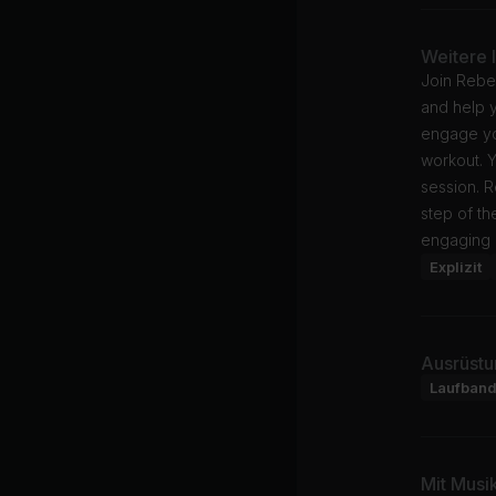
Weitere 
Join Rebec
and help y
engage yo
workout. Y
session. 
step of th
engaging 
Explizit
Ausrüstu
Laufban
Mit Musi