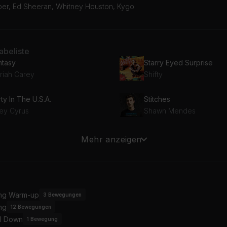
eber, Ed Sheeran, Whitney Houston, Kygo
beliste
ntasy
Starry Eyed Surprise
riah Carey
Shifty
ty In The U.S.A.
Stitches
ley Cyrus
Shawn Mendes
RDS OF A FEATHER
What Makes You Beautif
Mehr anzeigen
lie Eilish
One Direction
AY
Good Luck, Babe!
e Kid LAROI, Justin Bieber
Chappell Roan
ing Warm-up
3
Bewegungen
ng
12
Bewegungen
mber
I Will Wait
l Down
bull, Kesha, Ke$ha
Mumford & Sons
1
Bewegung