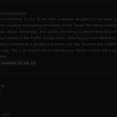
Informationen
ca Kennedy for the 45 min Hike, a session designed to increase you
ou visualize conquering mountains on the Tread. This hiking walking 
ur calves, hamstrings, and quads, providing a comprehensive low
ou'll move to the rhythm of pop music, keeping you motivated thro
Rebecca Kennedy's guidance ensures you stay focused and challe
e way. This is an opportunity to elevate your fitness routine with a 
hike.
Untertitel: DE, EN, ES
ng
d
k von