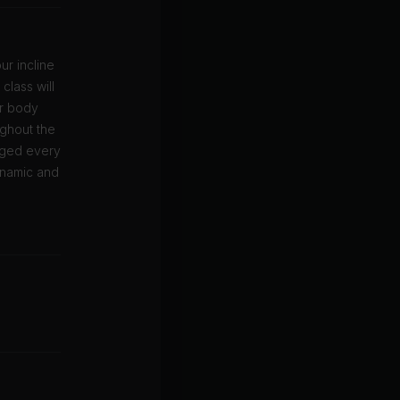
r incline
class will
er body
ughout the
nged every
dynamic and