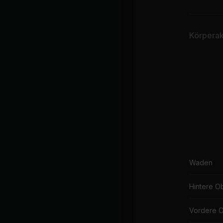
Le
Ma
Körperakt
Hi
Ky
I F
Do
Waden
Hintere O
Vordere 