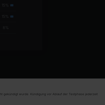
Muskelgruppe
15%
Sekundäre
Muskelgruppe
15%
Sekundäre
Muskelgruppe
8%
ht gekündigt wurde. Kündigung vor Ablauf der Testphase jederzeit