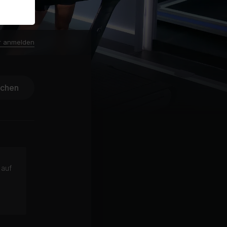
r anmelden
ichen
 auf