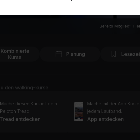
Bereits Mitglied?
Hie
Kombinierte
Planung
Leseze
Kurse
u den walking-kurse
Mache diesen Kurs mit dem
Mache mit der App Kurse
Peloton Tread
jedem Laufband.
Tread entdecken
App entdecken