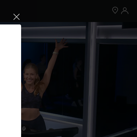
Jetzt Peloton App kostenlos testen
Kostenlos testen
Nur für Neukund:innen der App. Weitere
Bedingungen gelten.¹