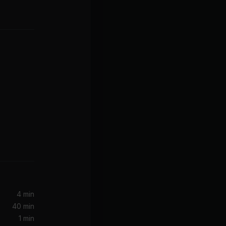
ul
4 min
40 min
1 min