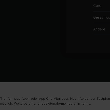
Core
Gesäßmus
Andere
¹Nur für neue App+ oder App One Mitglieder. Nach Ablauf der Testphas
möglich. Weiteres unter
onepeloton.de/membership-terms
.