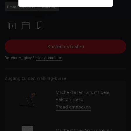
Emma Lovewell
Walking
Kostenlos testen
Bereits Mitglied?
Hier anmelden
Zugang zu den walking-kurse
Mache diesen Kurs mit dem
Peloton Tread
Tread entdecken
Mache mit der App Kurse auf