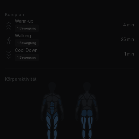
The Police
Kursplan
Take Me Home Tonight
Warm-up
Eddie Money
4 min
1
Bewegung
Walking
I Go to Extremes
25 min
1
Bewegung
Billy Joel
Cool Down
1 min
1
Bewegung
Here I Go Again (2018 Remaster)
Whitesnake
Körperaktivität
Hey Jude (Remastered 2009)
The Beatles