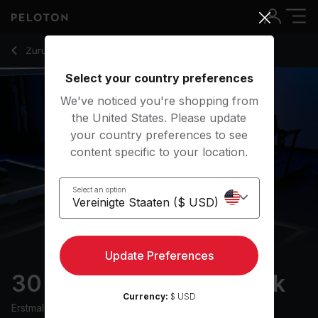
30 Min Classic Rock Walk with Intervals - Emma Lovewell
Zurück zu Walking-Kurse
Zurück
Kostenlos testen
Select your country preferences
We've noticed you're shopping from
the United States. Please update
your country preferences to see
content specific to your location.
Select an option
Update Preferences
30 min Classic Rock Walk
Currency:
$ USD
Erstmals ausgestrahlt am
2/7/24