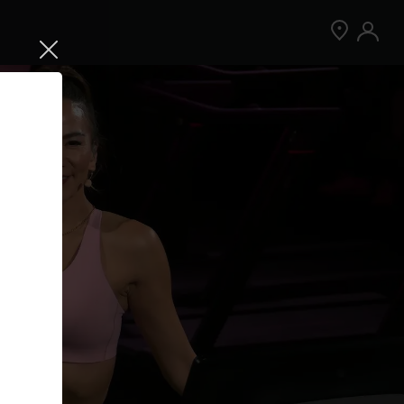
Jetzt Peloton App kostenlos testen
Kostenlos testen
Nur für Neukund:innen der App. Weitere
Bedingungen gelten.¹