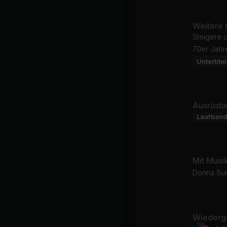
Weitere 
Steigere 
70er Jahr
Untertitel
Ausrüstu
Laufban
Mit Musi
Donna Sum
Wiederga