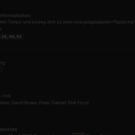
Informationen
dein Tempo und beweg dich zu einer energiegeladenen Playlist mit 
e.
: DE, EN, ES
ng
d
k von
mer, David Bowie, Peter Gabriel, Pink Floyd
beliste