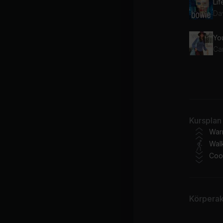
Li
Da
Yo
Ca
Do
Kursplan
War
Wal
Coo
Körperakt