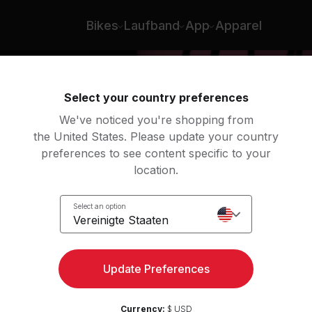
Bikes
Laufband
App
Apparel
Select your country preferences
We've noticed you're shopping from
the United States. Please update your country
preferences to see content specific to your
location.
k
Select an option
Vereinigte Staaten
Update Preferences
Currency:
$ USD