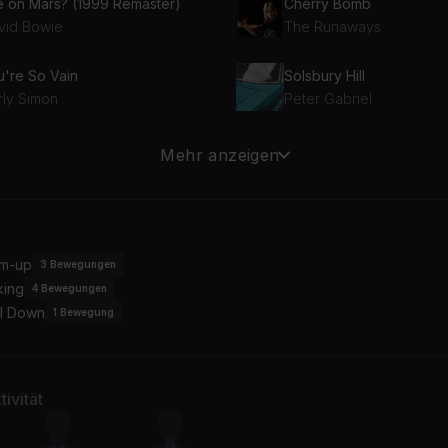
fe on Mars? (1999 Remaster)
Cherry Bomb
vid Bowie
The Runaways
u're So Vain
Solsbury Hill
rly Simon
Peter Gabriel
No More Tears (Enough Is Enough) (feat. Donna Summer)
The Great Gig in the Sky
Mehr anzeigen
nna Summer, Barbra Streisand
Pink Floyd
m-up
3
Bewegungen
king
4
Bewegungen
l Down
1
Bewegung
ivität