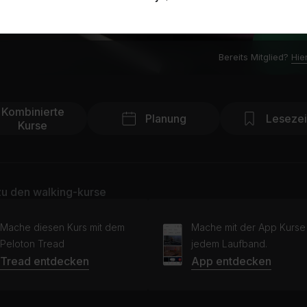
Bereits Mitglied?
Hie
Kombinierte
Planung
Leseze
Kurse
u den walking-kurse
Mache diesen Kurs mit dem
Mache mit der App Kurse
Peloton Tread
jedem Laufband.
Tread entdecken
App entdecken