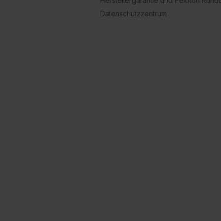
Herstellergarantie und Peloton Run
Datenschutzzentrum