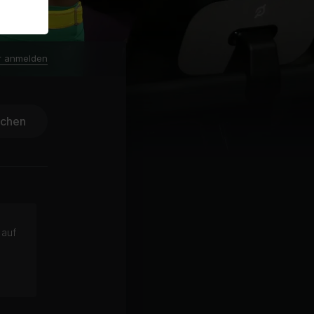
r anmelden
ichen
 auf