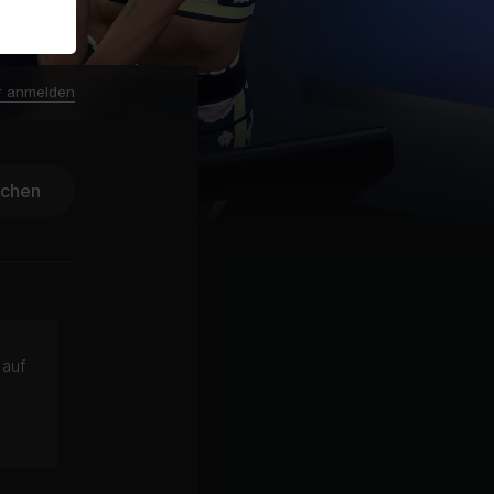
r anmelden
ichen
 auf