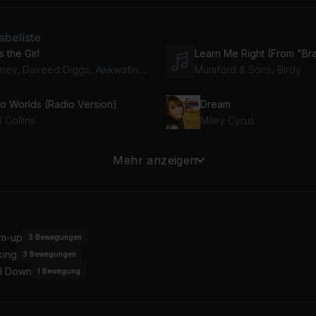
beliste
s the Girl
Disney, Daveed Diggs, Awkwafina, Ensemble - The Little Mermaid, Jacob Tremblay
Mumford & Sons, Birdy
o Worlds (Radio Version)
Dream
l Collins
Miley Cyrus
When Will My Life Begin? (From "Tangled" / Soundtrack Version)
Gotta Go My Own Way
Mehr anzeigen
ndy Moore
 Don't Talk About Bruno
Stephanie Beatriz, Encanto - Cast, Adassa, Diane Guerrero, Mauro Castillo, Carolina Gaitán - La Gaita, Rhenzy Feliz
m-up
3
Bewegungen
king
3
Bewegungen
l Down
1
Bewegung