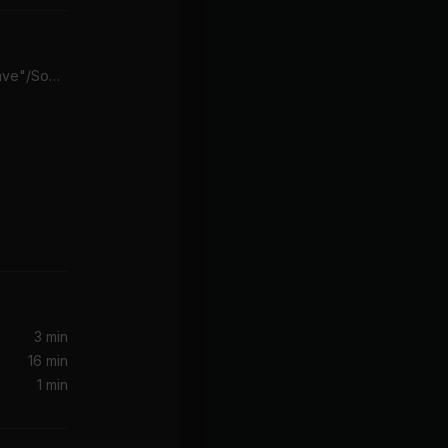
Learn Me Right (From "Brave"/Soundtrack)
Disney, Zac Efron, Vanessa Hudgens
3 min
16 min
1 min