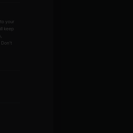
 to your
ill keep
s,
. Don't