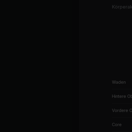
Körperakt
Waden
Hintere O
Vordere 
Core