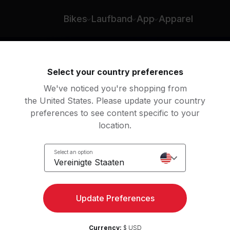
Chan
Bikes
Laufband
App
Apparel
Select your country preferences
We've noticed you're shopping from
the United States. Please update your country
preferences to see content specific to your
location.
Walk
Select an option
Vereinigte Staaten
Update Preferences
Currency:
$ USD