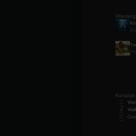
Wiederga
Kis
Tw
Phi
Ma
We
Kursplan
War
Wal
Coo