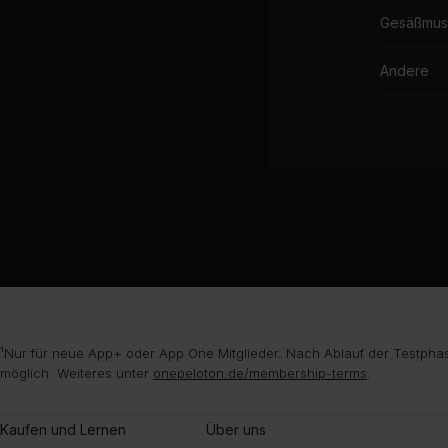
Gesäßmus
Andere
¹Nur für neue App+ oder App One Mitglieder. Nach Ablauf der Testphas
möglich. Weiteres unter
onepeloton.de/membership-terms
.
Kaufen und Lernen
Über uns