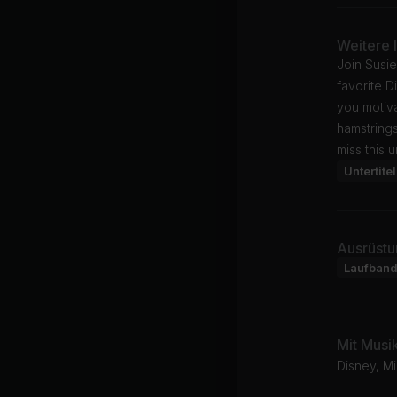
Weitere 
Join Susie
favorite D
you motiva
hamstrings
miss this 
Untertitel
Ausrüstu
Laufban
Mit Musi
Disney, Mi