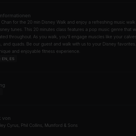
Informationen
 Chan for the 20 min Disney Walk and enjoy a refreshing music walk
isney tunes. This 20 minutes class features a pop music genre that w
ted throughout. As you walk, you'll engage muscles like your calve
, and quads. Be our guest and walk with us to your Disney favorites
unique and enjoyable fitness experience.
: EN, ES
ng
d
k von
ley Cyrus, Phil Collins, Mumford & Sons