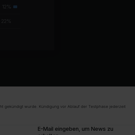
Muskelgruppe
12%
Sekundäre
Muskelgruppe
22%
ht gekündigt wurde. Kündigung vor Ablauf der Testphase jederzeit
E-Mail eingeben, um News zu