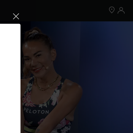
Jetzt Peloton App kostenlos testen
Kostenlos testen
Nur für Neukund:innen der App. Weitere
Bedingungen gelten.¹