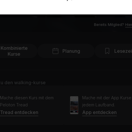
Bereits Mitglied?
Hie
Kombinierte
Planung
Leseze
Kurse
u den walking-kurse
Mache diesen Kurs mit dem
Mache mit der App Kurse
Peloton Tread
jedem Laufband.
Tread entdecken
App entdecken