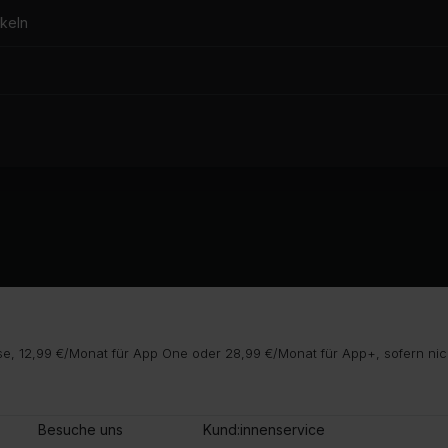
keln
e, 12,99 €/Monat für App One oder 28,99 €/Monat für App+, sofern nic
Besuche uns
Kund:innenservice