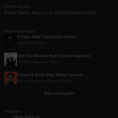
Mit Musik von
Britney Spears, Miley Cyrus, Christina Aguilera, Pitbull
Wiedergabeliste
A Public Affair (Cass&Dubs Remix)
Jessica Simpson
Feel This Moment (feat. Christina Aguilera)
Christina Aguilera, Pitbull
Scream & Shout (feat. Britney Spears)
Britney Spears, will.i.am, Will.I.Am
Mehr anzeigen
In My Pocket (Soul Solution Uptempo Radio Mix)
Mandy Moore
Kursplan
Malibu
Hiking Warm-up