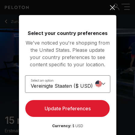
15 Min Hike with 11-Minute Uphill Walk - Matty Maggiacomo
Zurück zu Walking-Kurse
Zurück
Kostenlos testen
Select your country preferences
We've noticed you're shopping from
the United States. Please update
your country preferences to see
content specific to your location.
Select an option
Update Preferences
15 min Hike
Currency:
$ USD
Erstmals ausgestrahlt am
28/5/24