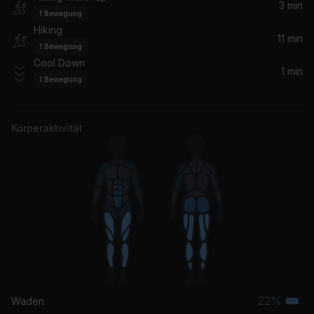
Miley Cyrus
3 min
1
Bewegung
Hiking
11 min
1
Bewegung
Cool Down
1 min
1
Bewegung
Körperaktivität
22%
Waden
Terti