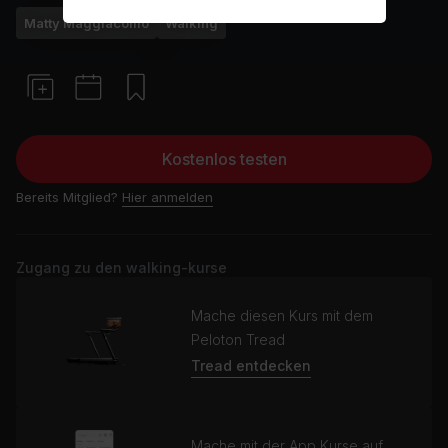
Matty Maggiacomo
Walking
Kostenlos testen
Bereits Mitglied?
Hier anmelden
Zugang zu den walking-kurse
Mache diesen Kurs mit dem
Peloton Tread
Tread entdecken
Mache mit der App Kurse auf