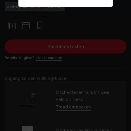
Jeffrey McEachern
Walking
Kostenlos testen
Bereits Mitglied?
Hier anmelden
Zugang zu den walking-kurse
Mache diesen Kurs mit dem
Peloton Tread
Tread entdecken
Mache mit der App Kurse auf