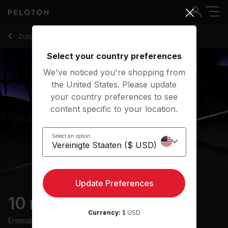
10 Min Warm Up Walk with Walking Intervals - Jeffrey McEac
Zurück zu Walking-Kurse
Zurück
Kostenlos testen
Select your country preferences
We've noticed you're shopping from
the United States. Please update
your country preferences to see
content specific to your location.
Select an option
Update Preferences
10 min Warm Up Walk
Currency:
$ USD
Erstmals ausgestrahlt am
13/3/24