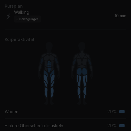
Kursplan
Walking
10 min
6
Bewegungen
Körperaktivität
20%
Waden
Terti
Musk
20%
Hintere Oberschenkelmuskeln
Terti