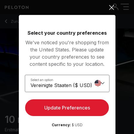
10 Min Cool Down Walk with R&B Music - Joslyn Thompson 
Zurück zu Walking-Kurse
Zurück
Kostenlos testen
Select your country preferences
We've noticed you're shopping from
the United States. Please update
your country preferences to see
content specific to your location.
Select an option
Update Preferences
10 min Cool Down Walk
Currency:
$ USD
Erstmals ausgestrahlt am
11/7/24