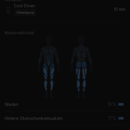
Cool Down
10 min
1
Bewegung
Körperaktivität
18%
Waden
Terti
Musk
17%
Hintere Oberschenkelmuskeln
Terti
Musk