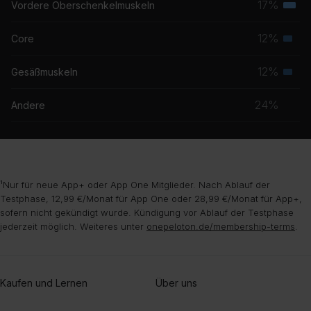
17%
Vordere Oberschenkelmuskeln
Terti
Musk
12%
Core
Seku
Musk
12%
Gesäßmuskeln
Seku
Musk
24%
Andere
¹Nur für neue App+ oder App One Mitglieder. Nach Ablauf der
Testphase, 12,99 €/Monat für App One oder 28,99 €/Monat für App+,
sofern nicht gekündigt wurde. Kündigung vor Ablauf der Testphase
jederzeit möglich. Weiteres unter
onepeloton.de/membership-terms
.
Kaufen und Lernen
Über uns