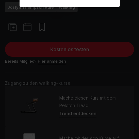
Joslyn Thompson Rule
Walking
Kostenlos testen
Bereits Mitglied?
Hier anmelden
Zugang zu den walking-kurse
Mache diesen Kurs mit dem
Peloton Tread
Tread entdecken
Mache mit der App Kurse auf