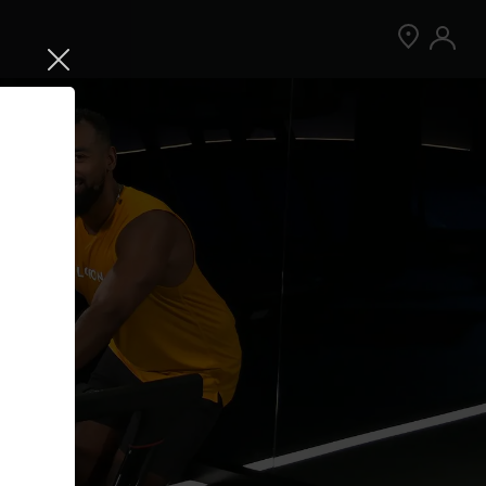
Jetzt Peloton App kostenlos testen
Kostenlos testen
Nur für Neukund:innen der App. Weitere
Bedingungen gelten.¹