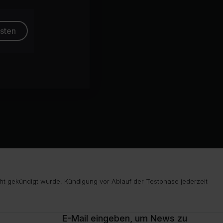
esten
ht gekündigt wurde. Kündigung vor Ablauf der Testphase jederzeit
E-Mail eingeben, um News zu