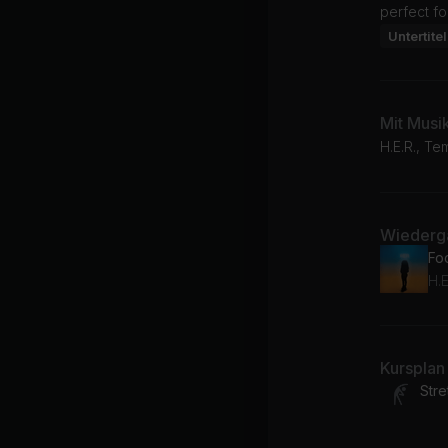
perfect fo
Untertitel
Mit Musi
H.E.R., Te
Wiederga
Fo
H.E
Kursplan
Stre