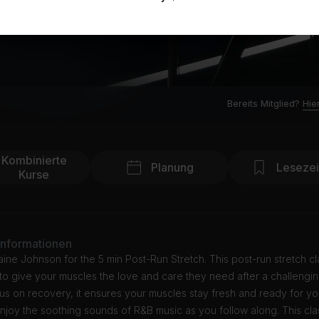
Bereits Mitglied?
Hie
Kombinierte
Planung
Leseze
Kurse
Informationen
ine Johnson for the 5 min Post-Run Stretch. This post-run stretch cl
o give your muscles the love and care they need after a challengin
us on recovery, it ensures your muscles stay fresh and ready for yo
njoy the soothing sounds of R&B music as you follow along. This clas