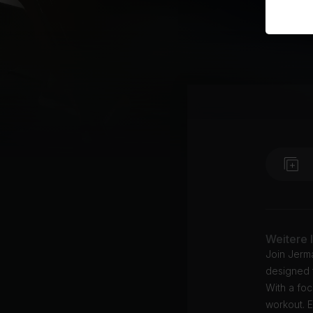
Weitere 
Join Jerma
designed t
With a foc
workout. E