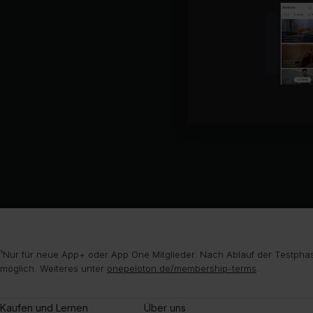
¹Nur für neue App+ oder App One Mitglieder. Nach Ablauf der Testphas
möglich. Weiteres unter
onepeloton.de/membership-terms
.
Kaufen und Lernen
Über uns