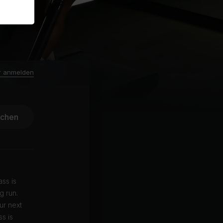
r anmelden
ichen
ass is
g run.
ur next
s is