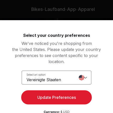
Bikes
Laufband
App
Apparel
Select your country preferences
We've noticed you're shopping from
the United States. Please update your country
preferences to see content specific to your
location.
Select an option
Vereinigte Staaten
Update Preferences
Currency:
$ USD