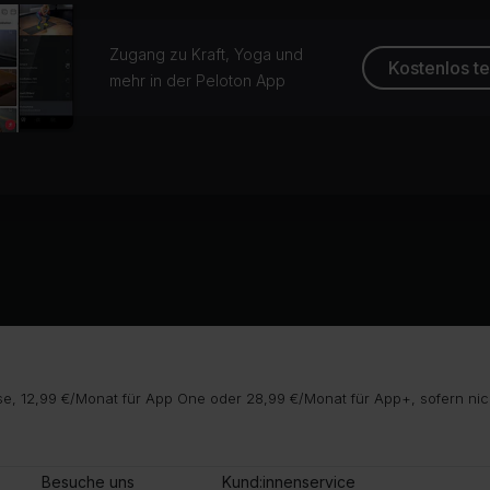
Zugang zu Kraft, Yoga und
Kostenlos t
mehr in der Peloton App
e, 12,99 €/Monat für App One oder 28,99 €/Monat für App+, sofern nic
Besuche uns
Kund:innenservice