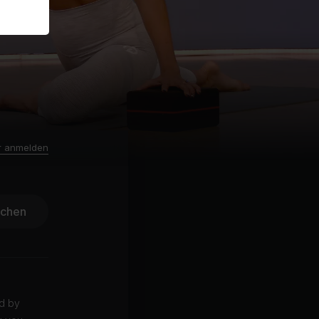
r anmelden
ichen
ed by