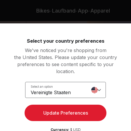
Bikes
Laufband
App
Apparel
Select your country preferences
We've noticed you're shopping from
the United States. Please update your country
preferences to see content specific to your
location.
r's
Select an option
y
Vereinigte Staaten
Update Preferences
Currency:
$ USD