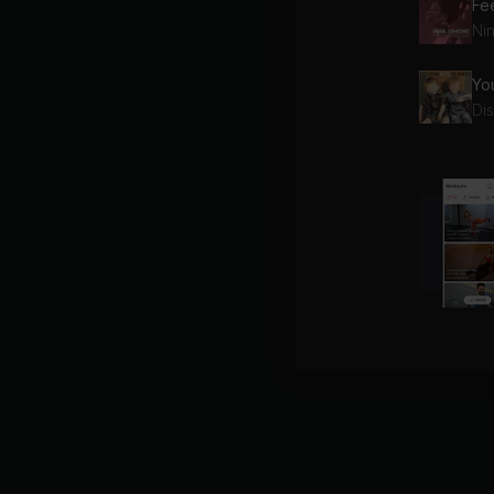
Fe
Ni
Dis