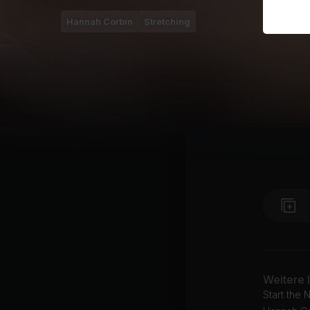
Hannah Corbin
Stretching
Weitere 
Start the 