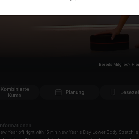
Bereits Mitglied?
Hie
Kombinierte
Planung
Leseze
Kurse
Informationen
New Year off right with 15 min New Year's Day Lower Body Stretch l