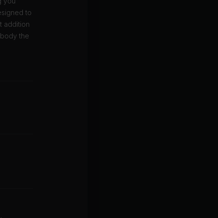
g you
esigned to
t addition
r body the