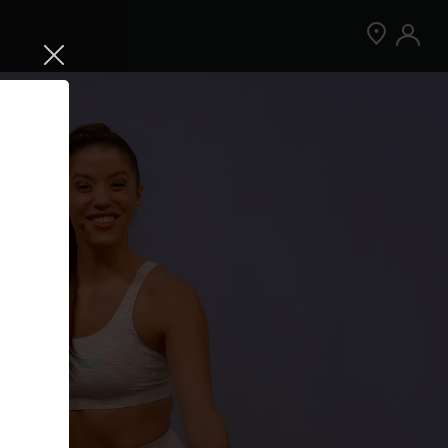
Jetzt Peloton App kostenlos testen
Kostenlos testen
Nur für Neukund:innen der App. Weitere
Bedingungen gelten.¹