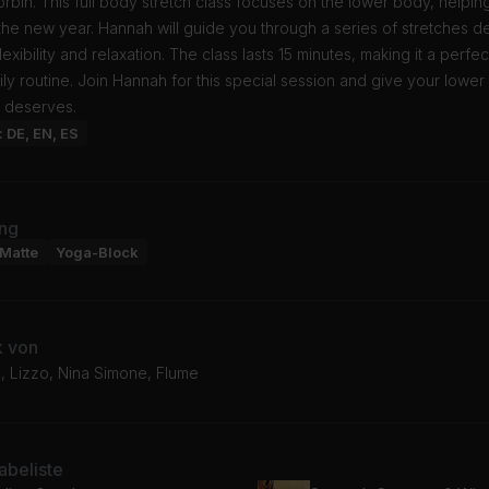
bin. This full body stretch class focuses on the lower body, helpin
the new year. Hannah will guide you through a series of stretches d
exibility and relaxation. The class lasts 15 minutes, making it a perfec
ily routine. Join Hannah for this special session and give your lowe
it deserves.
: DE, EN, ES
ng
Matte
Yoga-Block
k von
, Lizzo, Nina Simone, Flume
beliste