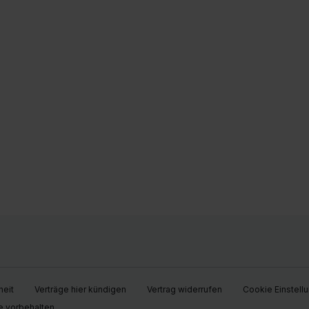
heit
Verträge hier kündigen
Vertrag widerrufen
Cookie Einstell
e vorbehalten.