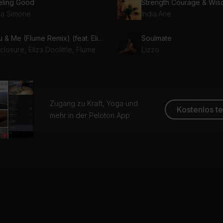
eling Good
Strength Courage & Wi
na Simone
India.Arie
You & Me (Flume Remix) (feat. Eliza Doolittle)
Soulmate
closure, Eliza Doolittle, Flume
Lizzo
Zugang zu Kraft, Yoga und
Kostenlos t
mehr in der Peloton App