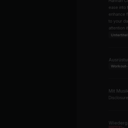
Hannah Cor
ease into 
enhance fl
to your da
attention 
Untertitel
Ausrüstu
Workout-
Mit Musi
Disclosure
Wiederga