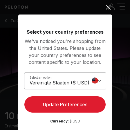
10 min Full Body Stretch
Zurück zu Stretchingkurse
Zurück
Kostenlos testen
Select your country preferences
We've noticed you're shopping from
the United States. Please update
your country preferences to see
content specific to your location.
Select an option
Update Preferences
10 min Full Body Stretch
Currency:
$ USD
Erstmals ausgestrahlt am
28/7/25