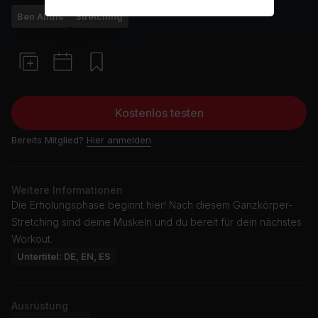
Ben Alldis
Stretching
Kostenlos testen
Bereits Mitglied?
Hier anmelden
Weitere Informationen
Die Erholungsphase beginnt hier! Nach diesem Ganzkörper-
Stretching sind deine Muskeln und du bereit für dein nächstes
Workout.
Untertitel: DE, EN, ES
Ausrüstung