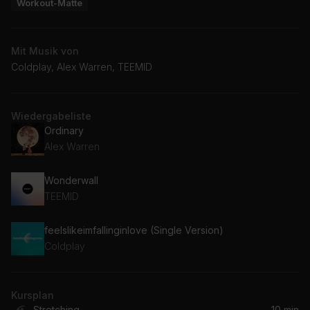
Workout-Matte
Mit Musik von
Coldplay, Alex Warren, TEEMID
Wiedergabeliste
Ordinary
Alex Warren
Wonderwall
TEEMID
feelslikeimfallinginlove (Single Version)
Coldplay
Kursplan
Stretching
10 min