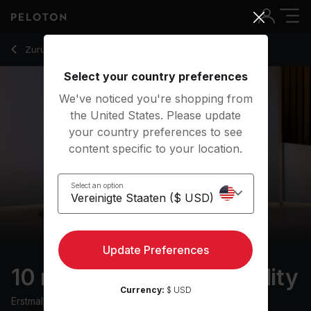
10 Min Lower Body Mobility for Hips, Knees & Ankles - Kirra 
Zurück zu Stretchingkurse
Zurück
Kostenlos testen
Select your country preferences
We've noticed you're shopping from
the United States. Please update
your country preferences to see
content specific to your location.
Select an option
Update Preferences
10 min Lower Body Mobility
Currency:
$ USD
Erstmals ausgestrahlt am
20/2/24