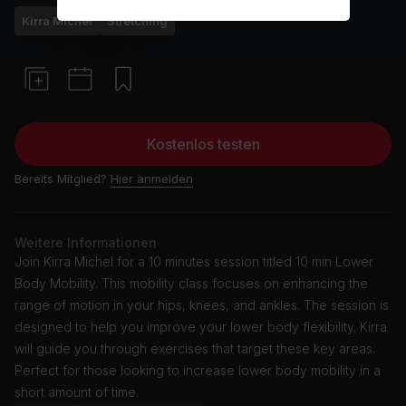
Kirra Michel
Stretching
Kostenlos testen
Bereits Mitglied?
Hier anmelden
Weitere Informationen
Join Kirra Michel for a 10 minutes session titled 10 min Lower
Body Mobility. This mobility class focuses on enhancing the
range of motion in your hips, knees, and ankles. The session is
designed to help you improve your lower body flexibility. Kirra
will guide you through exercises that target these key areas.
Perfect for those looking to increase lower body mobility in a
short amount of time.