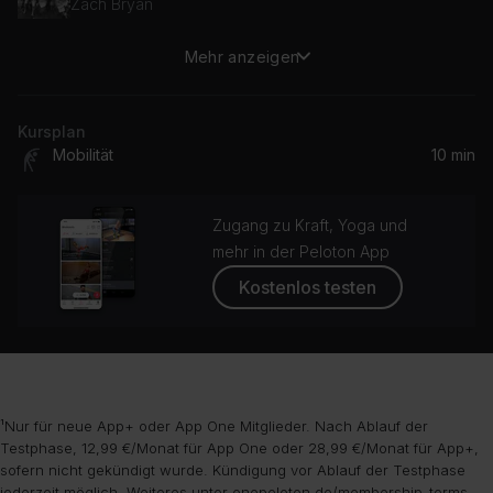
Zach Bryan
Mehr anzeigen
We All Have (feat. Matt Berninger)
Julia Stone, Matt Berninger
Kursplan
Mobilität
10 min
Zugang zu Kraft, Yoga und
mehr in der Peloton App
Kostenlos testen
¹Nur für neue App+ oder App One Mitglieder. Nach Ablauf der
Testphase, 12,99 €/Monat für App One oder 28,99 €/Monat für App+,
sofern nicht gekündigt wurde. Kündigung vor Ablauf der Testphase
jederzeit möglich. Weiteres unter
onepeloton.de/membership-terms
.